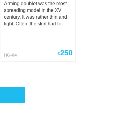
Arming doublet was the most
spreading model in the XV
century. It was rather thin and
tight. Often, the skirt had been
sewn to the upper part of
medieval doublet separately.
Both, usual footman and gentle
knight were wearing such
250
€
HG-04
doublet clothing under the all
type of armour. Depending on
the social status, quality of
fabric, which was used for
making of aketon, was varying
very much. The special feature
of padded doublet is a quantity
of buttons on the sleeves and
bosom. Soldiers, crossbowmen
and halberdiers were using
buttons covered with fabric, or
wooden, or bone. Poor knight