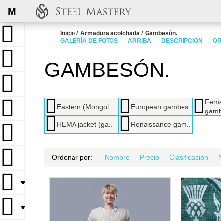
M
Inicio
Armadura acolchada
Gambesón.
GALERÍA DE FOTOS
ARRIBA
DESCRIPCIÓN
OR
GAMBESÓN.
Fema
Eastern (Mongol..
European gambes..
gamb
HEMA jacket (ga..
Renaissance gam..
Ordenar por:
Nombre
Precio
Clasificación
▼
▼