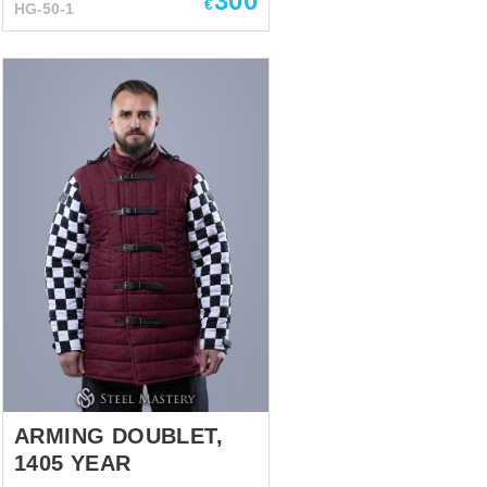
300
€
HG-50-1
harsh realities of battle. Bright
yellow decorative stitching and
sleeve details provide a vivid
contrast, evoking the imagery of
sunlight breaking through
darkness. ⚠️ Note: This product
is a fan-made reconstruction
and is not officially licensed or
affiliated with Games Workshop
or any other rights holders.
Main picture shows (configured
options) - Color: black -
Contrast quilting and edge: yes
- Additional back protection: no
- Fabric: linen - Lining fabric:
linen - Layers of padding: 2 -
Attaching of the s...
ARMING DOUBLET,
1405 YEAR