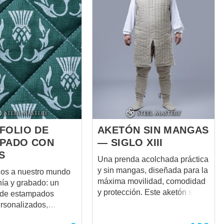
FOLIO DE
AKETÓN SIN MANGAS
PADO CON
— SIGLO XIII
S
Una prenda acolchada práctica
y sin mangas, diseñada para la
os a nuestro mundo
máxima movilidad, comodidad
nía y grabado: un
y protección. Este aketón sin
o de estampados
mangas (conocido
ersonalizados,
históricamente como wamba)
 mano para ropa