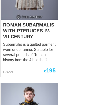
(natural sheet wadding 50%
cotton, 50% wool); Natural
(uncoloured) cotton for outer
and in...
ROMAN SUBARMALIS
WITH PTERUGES IV-
VII CENTURY
Subarmalis is a quilted garment
worn under armor. Suitable for
several periods of Roman
history from the 4th to the 7th
century. During the 4th century,
195
Subarmalis was probably
€
HG-53
exclusively for the wealthy. But
from the 6th and 7th centuries,
it was used by all segments of
society in the army. There are
no archaeological sources that
can be used to reconstruct the