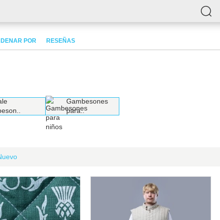
DENAR POR
RESEÑAS
le
Gambesones
eson..
para..
Nuevo