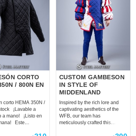
armor. You can
of sleeves. Depending on the
gambeson armor for:
region, this silhouette could
vary. As a rule, the northern
edieval
region a fashionista lived, the
shorter and splendid puffed
e gambeson includes
sleeves he had. Though, he
ons: Color –
had less quantity of fastenings.
Besides, design of the back
 ...
part of color varied. Artists of ...
ESÓN CORTO
CUSTOM GAMBESON
50N / 800N EN
IN STYLE OF
MIDDENLAND
 corto HEMA 350N /
Inspired by the rich lore and
tock ¡Lavable a
captivating aesthetics of the
 a mano! ¡Listo en
WFB, our team has
na! Este
meticulously crafted this
corto está diseñado
gambeson in the bold and
ticantes de HEMA
striking colors of blue, white,