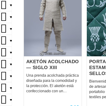
▼
▼
▼
▼
▼
AKETÓN ACOLCHADO
PORTA
▼
— SIGLO XIII
ESTAM
SELLO
Una prenda acolchada práctica
▼
diseñada para la comodidad y
Bienvenid
la protección. El aketón está
de artesa
▼
confeccionado con un
portafoli
acolchado simple y relleno de
textiles p
▼
guata de algodón o mixta,
creados a