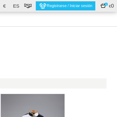
0
0
€
ES
Registrarse / Iniciar sesión
€