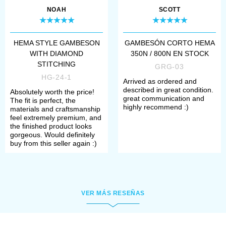
NOAH
SCOTT
HEMA STYLE GAMBESON
GAMBESÓN CORTO HEMA
WITH DIAMOND
350N / 800N EN STOCK
STITCHING
GRG-03
HG-24-1
Arrived as ordered and
described in great condition.
Absolutely worth the price!
great communication and
The fit is perfect, the
highly recommend :)
materials and craftsmanship
feel extremely premium, and
the finished product looks
gorgeous. Would definitely
buy from this seller again :)
VER MÁS RESEÑAS