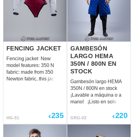
FENCING JACKET
GAMBESÓN
LARGO HEMA
Fencing jacket New
350N / 800N EN
model features: 350 N
STOCK
fabric: made from 350
Newton fabric, this jacket
Gambesón largo HEMA
ensures superior
350N / 800N en stock
durability and puncture
¡Lavable a máquina o a
resistance during intense
mano! ¡Listo en solo 1
sparring sessions.
semana! Este gambesón
Overlapping chest
235
220
largo está diseñado para
€
€
HG-51
GRG-02
protection: the jacket
practicantes de HEMA
features an
que exigen tanto
overlapping on the chest,
protección certificada