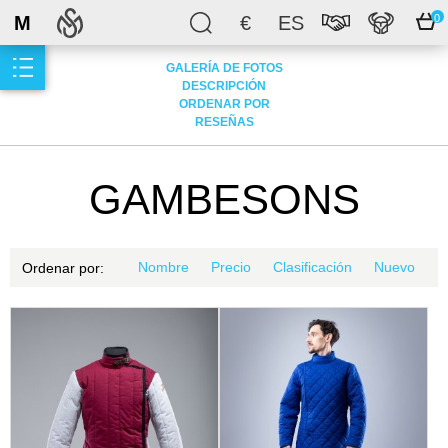
M
€
ES
0
GALERÍA DE FOTOS
DESCRIPCIÓN
ORDENAR POR
RESEÑAS
GAMBESONS
Nombre
Precio
Clasificación
Nuevo
Ordenar por: