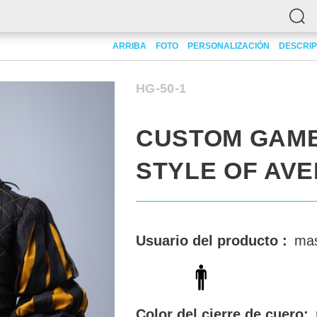
beson in style of Averland
ARRIBA
FOTO
PERSONALIZACIÓN
DESCRIP
HG-50-1
CUSTOM GAMB
STYLE OF AV
Usuario del producto :
mas
Color del cierre de cuero: