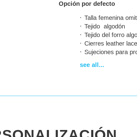
Opción por defecto
Talla femenina
omit
Tejido
algodón
Tejido del forro
alg
Cierres
leather lac
Sujeciones para pr
de acero/plástico
a
see all...
Acolchado y ribete
de contraste para e
ribete
Personal emblem
a
Estampado de pint
Neck protection
AB
Tiempo de fabricac
Plazo de entrega
14
RSONALIZACIÓN