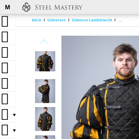
M
Inicio
Universes
Universo Landsknecht
Custom gam
▼
▼