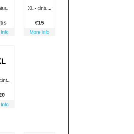
tur...
XL - cintu...
tis
€
15
 Info
More Info
int...
20
 Info