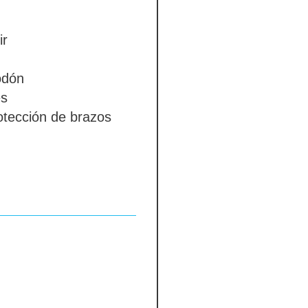
ir
odón
es
otección de brazos
bsent
 en contraste
Color
l acolchado y el
bsent
ura
absent
SENT
ión
10-12 weeks
-28 days