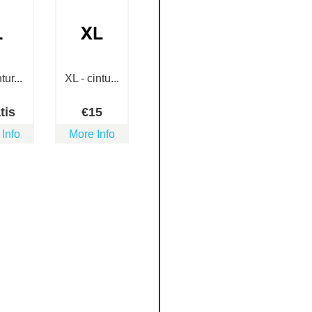
tur...
XL - cintu...
tis
€
15
 Info
More Info