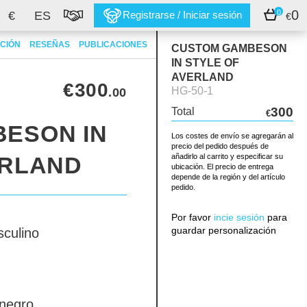
0
0
€
ES
Registrarse / Iniciar sesión
€
CIÓN
RESEÑAS
PUBLICACIONES
CUSTOM GAMBESON
IN STYLE OF
AVERLAND
€300
HG-50-1
.00
300
Total
€
ESON IN
Los costes de envío se agregarán al
precio del pedido después de
ERLAND
añadirlo al carrito y especificar su
ubicación. El precio de entrega
depende de la región y del artículo
pedido.
Por favor
incie sesión
para
guardar personalización
culino
negro