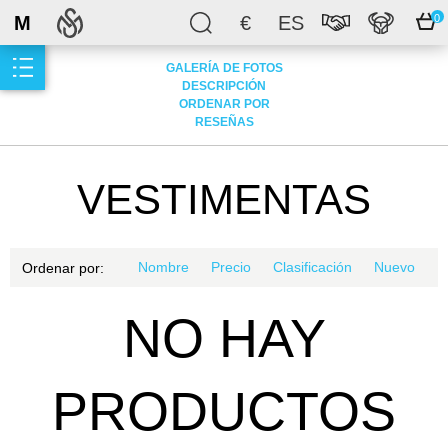
M
€
ES
0
GALERÍA DE FOTOS
DESCRIPCIÓN
ORDENAR POR
RESEÑAS
VESTIMENTAS
Nombre
Precio
Clasificación
Nuevo
Ordenar por:
NO HAY
PRODUCTOS