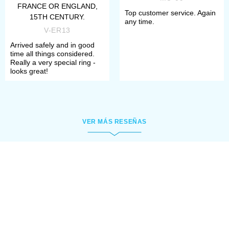
FRANCE OR ENGLAND,
accessories for belts. Steel Mastery
Top customer service. Again
15TH CENTURY.
any time.
store provides you a great choice
V-ER13
among
cast belt sets
for passionate
Arrived safely and in good
time all things considered.
admirers including such elegant
Really a very special ring -
looks great!
renaissance accessories like
Medieval set for women girdle, XV
century
.
VER MÁS RESEÑAS
In case you would like to compose
your future custom belt by yourself,
you are cordially invited to the
sections of:
c
ast buckles
, where we greatly