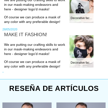
the gem-cutting with facets had been
in our mask-making endeavors and
already available, cabochons had
here - designer logo'd masks!
enormous popularity.
Of course we can produce a mask of
Decorative face m...
any color with any preferable design!
Regarding the metal for casting,
28/05/2020
MAKE IT FASHION!
brass is traditionally used at living
We are putting our crafting skills to work
history events. Nevertheless, we’ll be
in our mask-making endeavors and
more than happy to produce events
here - designer logo'd masks!
medieval accessories replicas made
Of course we can produce a mask of
Decorative face m...
any color with any preferable design!
of original metal.
Must-have medieval times
RESEÑA DE ARTÍCULOS
accessories – are various
buttons,
hooks, pins
, because these are not