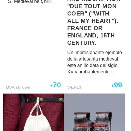
"S" Medieval belt, brown
delivers both function and
"DUE TOUT MON
fashion. Ideal for those
COER" ("WITH
who appreciate
ALL MY HEART").
craftsmanship, unique
FRANCE OR
design, and reliable
ENGLAND, 15TH
quality....
CENTURY.
Un impresionante ejemplo
de la artesanía medieval,
este anillo data del siglo
XV y probablemente se
originó en Francia o
70
99
Inglaterra. Lleva una
€
€
BS-07brown
V-ER13
romántica inscripción en
francés antiguo — “DUE
TOUT MON COER” (“Con
todo mi corazón”) — frase
típica de los posy rings,
pequeños anillos de amor
grabados intercambiados