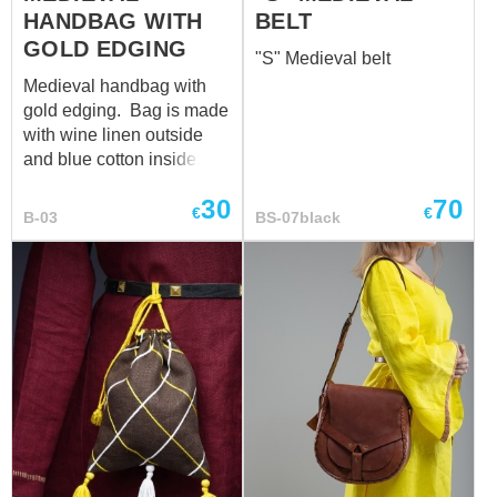
HANDBAG WITH
BELT
GOLD EDGING
"S" Medieval belt
Medieval handbag with
gold edging. Bag is made
with wine linen outside
and blue cotton inside. It
is decorated with gold trim
30
70
and blue laces. Bag size
€
€
B-03
BS-07black
22 cm x 19 cm