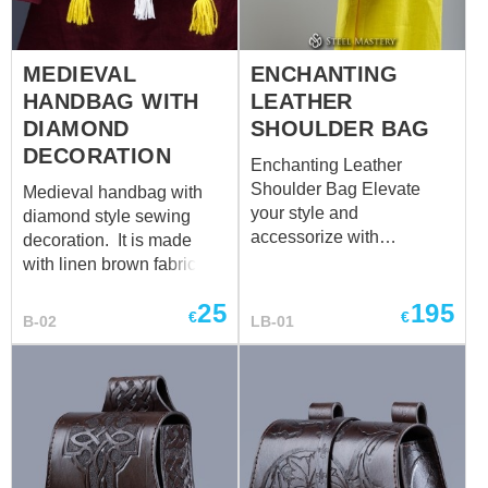
MEDIEVAL
ENCHANTING
HANDBAG WITH
LEATHER
DIAMOND
SHOULDER BAG
DECORATION
Enchanting Leather
Shoulder Bag Elevate
Medieval handbag with
your style and
diamond style sewing
accessorize with
decoration. It is made
sophistication using our
with linen brown fabric
Enchanting Edge Leather
and decorated with woven
25
195
Shoulder Bag. Exuding a
string in diamond
€
€
B-02
LB-01
captivating charm, this
style with 3 tassels on the
bag seamlessly combines
bottom edge. Bag size is
a decorative leather laced
18 cm x 23 cm
edge and a mesmerizing
ring decoration at its
center, creating a stunning
masterpiece that