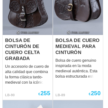
complements any outfit
and occasion. Size: 30 x
27 cm
BOLSA DE
BOLSA DE CUERO
CINTURÓN DE
MEDIEVAL PARA
CUERO CELTA
CINTURÓN
GRABADA
Bolsa de cuero genuino
inspirada en la moda
Un accesorio de cuero de
medieval auténtica. Esta
alta calidad que combina
bolsa estructurada está
la forma clásica tardo-
elaborada con cuero firme
medieval con la icónica
y de alta calidad que
artesanía celta. Este bolso
255
250
mantiene su forma con el
estructurado es una
€
€
LB-90
LB-89
tiempo. El grabado floral y
estilización magistral, que
de hojas hecho a mano
une la silueta práctica de