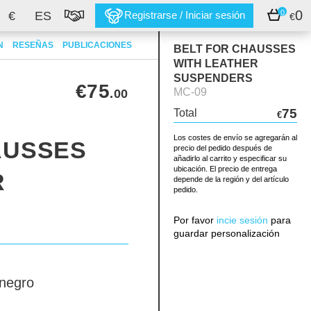
0
0
€
ES
Registrarse / Iniciar sesión
€
N
RESEÑAS
PUBLICACIONES
BELT FOR CHAUSSES
WITH LEATHER
SUSPENDERS
€75
MC-09
.00
75
Total
€
Los costes de envío se agregarán al
AUSSES
precio del pedido después de
añadirlo al carrito y especificar su
ubicación. El precio de entrega
R
depende de la región y del artículo
pedido.
Por favor
incie sesión
para
guardar personalización
negro