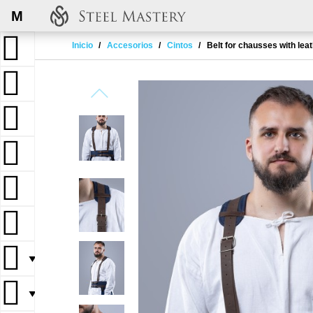
M
Inicio
Accesorios
Cintos
Belt for chausses with le
▼
▼