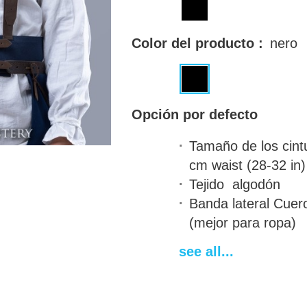
Color del producto :
nero
Opción por defecto
Tamaño de los cint
cm waist (28-32 in)
Tejido
algodón
Banda lateral
Cuero
(mejor para ropa)
Color de las hebill
see all...
niqueladas
Decoration
Without
Plazo de entrega
14