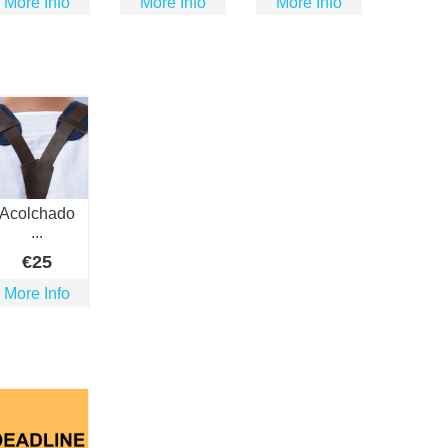
More Info
More Info
More Info
Acolchado
...
€
25
More Info