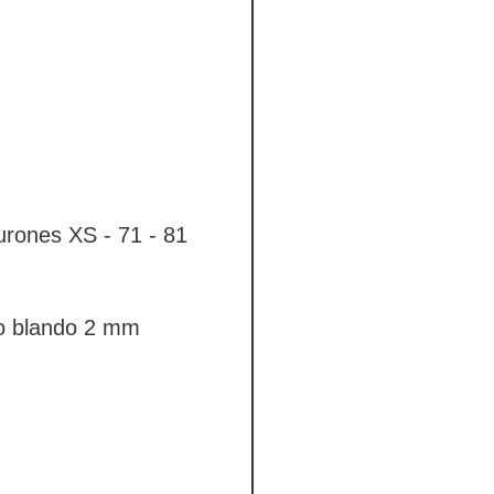
urones
XS - 71 - 81
 blando 2 mm
as de acero
Hebillas
 decoration
-28 days