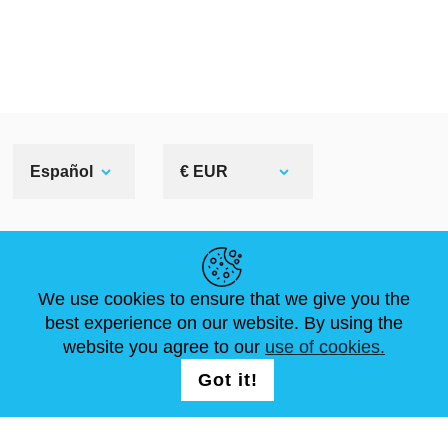
Español
€ EUR
ENLACES ÚTILES
We use cookies to ensure that we give you the
NOVEDADES
ABOUT US
TAMAÑOS ESTÁNDAR
best experience on our website. By using the
ARTÍCULOS
FAQ
CONTÁCTANOS
website you agree to our
use of cookies.
Got it!
SÍGUENOS