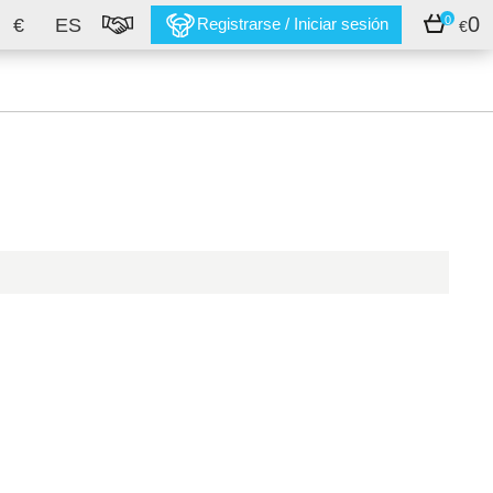
0
0
€
ES
Registrarse / Iniciar sesión
€