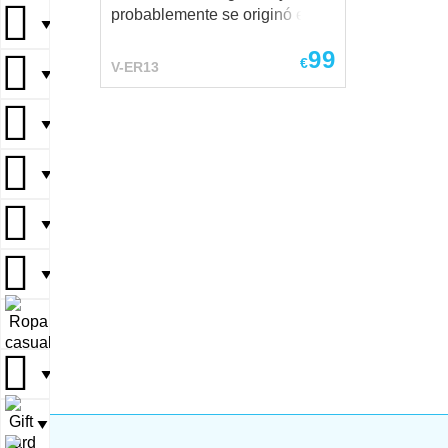
probablemente se originó en
▼
Francia o Inglaterra. Lleva una
99
romántica inscripción en
€
V-ER13
▼
francés antiguo — “DUE TOUT
MON COER” (“Con todo mi
corazón”) — frase típica de los
▼
posy rings, pequeños anillos
de amor grabados
▼
intercambiados como símbolos
de afecto y lealtad. El anillo
▼
está adornado con dos piedras
preciosas, simbolizando la
▼
unión de dos almas o
corazones. Este diseño de “dos
gemas”, conocido como toi et
▼
moi (“tú y yo”), se convirtió en
una poderosa expresión de
▼
amor y pareja en la tradición
joyera europea. Equilibrando
▼
elegancia y autenticidad, esta