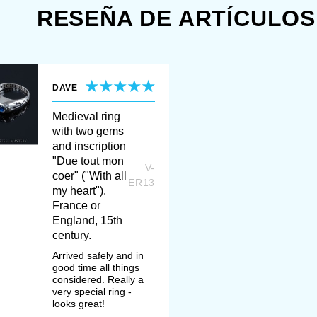
RESEÑA DE ARTÍCULOS
DAVE
Medieval ring
with two gems
and inscription
"Due tout mon
V-
coer" ("With all
ER13
my heart").
France or
England, 15th
century.
Arrived safely and in
good time all things
considered. Really a
very special ring -
looks great!