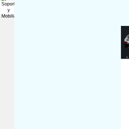
pieza histór...
▼