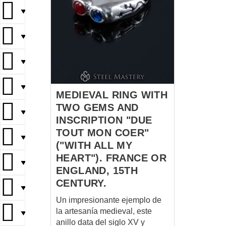
▼
▼
▼
▼
MEDIEVAL RING WITH
TWO GEMS AND
▼
INSCRIPTION "DUE
TOUT MON COER"
▼
("WITH ALL MY
HEART"). FRANCE OR
▼
ENGLAND, 15TH
CENTURY.
▼
Un impresionante ejemplo de
la artesanía medieval, este
▼
anillo data del siglo XV y