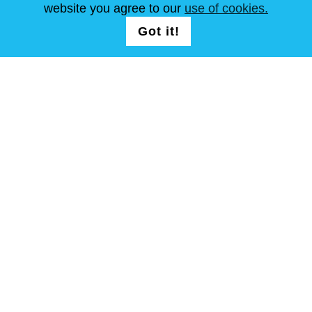
ARTÍCULOS
FAQ
CONTÁCTANOS
website you agree to our
use of cookies.
Got it!
SÍGUENOS
Términos y condiciones
Mapa del sitio
Copyright © Steel Mastery 2001-2026. Todos los derechos