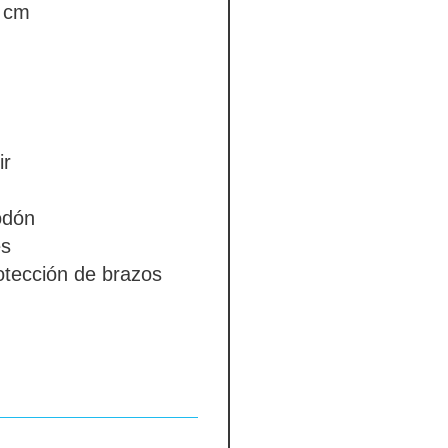
cm
ir
odón
es
otección de brazos
bsent
o coloreado_1
 en contraste
absent
bsent
ura
absent
SENT