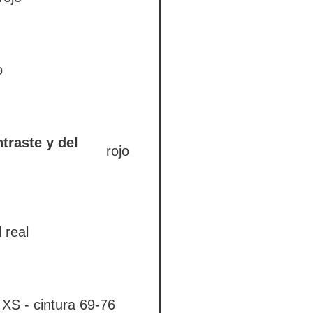
o
traste y del
rojo
 real
XS - cintura 69-76