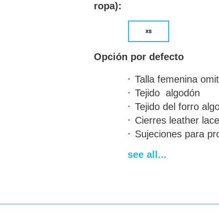
ropa):
Opción por defecto
Talla femenina
omit
Tejido
algodón
Tejido del forro
alg
Cierres
leather lac
Sujeciones para pr
de acero/plástico
a
see all...
Diseño bicolor
medi
Acolchado y ribete
Personal emblem
a
Estampado de pint
Neck protection
AB