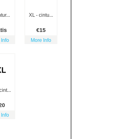
tur...
XL - cintu...
tis
€
15
 Info
More Info
int...
20
 Info