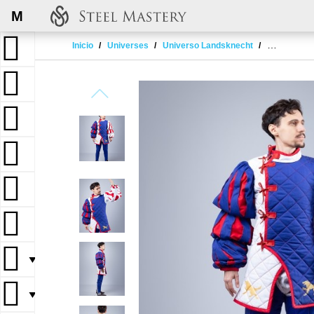
M
Inicio
Universes
Universo Landsknecht
Custom gam
▼
▼