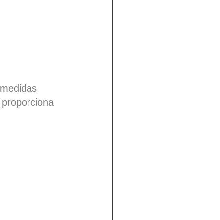
ión
10-12 weeks
-28 days
n medidas
n proporciona