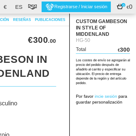
0
0
€
ES
Registrarse / Iniciar sesión
€
CIÓN
RESEÑAS
PUBLICACIONES
CUSTOM GAMBESON
IN STYLE OF
MIDDENLAND
€300
HG-50
.00
300
Total
€
ESON IN
Los costes de envío se agregarán al
precio del pedido después de
DDENLAND
añadirlo al carrito y especificar su
ubicación. El precio de entrega
depende de la región y del artículo
pedido.
Por favor
incie sesión
para
guardar personalización
culino
rojo