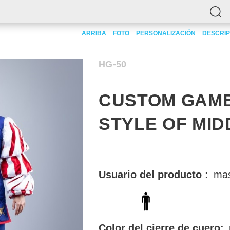
beson in style of Middenland
ARRIBA
FOTO
PERSONALIZACIÓN
DESCRIP
HG-50
CUSTOM GAMB
STYLE OF MI
Usuario del producto :
mas
Color del cierre de cuero: