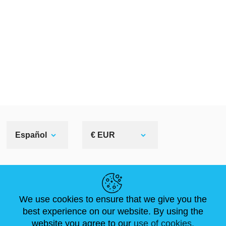
Español
€ EUR
ENLACES ÚTILES
We use cookies to ensure that we give you the
NOVEDADES
ABOUT US
TAMAÑOS ESTÁNDAR
best experience on our website. By using the
ARTÍCULOS
FAQ
CONTÁCTANOS
website you agree to our
use of cookies.