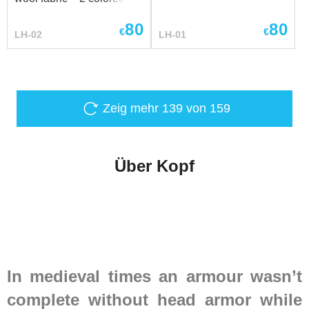
Kombinieren Sie diesen
design -hand-woven cord
Hut mit dem passenden
80
80
Wams und den Chaus...
€
€
LH-02
LH-01
Zeig mehr
139
von 159
Über Kopf
In medieval times an armour wasn’t
complete without
head armor
while