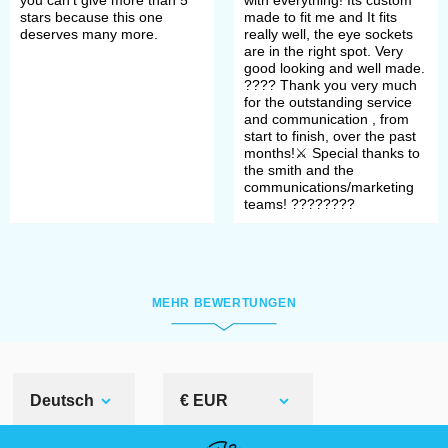
stars because this one
made to fit me and It fits
hounskull
and finishing with
deserves many more.
really well, the eye sockets
are in the right spot. Very
the
Great Bascinet
.
good looking and well made.
????️ Thank you very much
for the outstanding service
Armets.
The last one among
and communication , from
start to finish, over the past
true fighting helmets,
months!⚔️ Special thanks to
the smith and the
impeccable in its protection
communications/marketing
teams! ????????
while as functional as you can
imagine. Here, at Steel
Mastery, we have
Armet from
MEHR BEWERTUNGEN
garniture of George Clifford
so as others on their place of
honour.
Deutsch
€ EUR
Interested in exotic? How about a