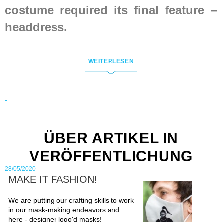
costume required its final feature –
headdress
.
Medieval head armor
WEITERLESEN
Speaking of head protection,
essential thing to mention is a
helmet. Steel Mastery provides a
ÜBER ARTIKEL IN
wide range of quality head armor,
VERÖFFENTLICHUNG
that spans over historical periods
28/05/2020
and countries.
MAKE IT FASHION!
Our overlook starts from simple
We are putting our crafting skills to work
in our mask-making endeavors and
straightforward
norman helmet
here - designer logo'd masks!