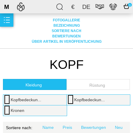
M
€
DE
0
FOTOGALLERIE
BEZEICHNUNG
SORTIERE NACH
BEWERTUNGEN
ÜBER ARTIKEL IN VERÖFFENTLICHUNG
KOPF
Kleidung
Rüstung
Kopfbedeckun...
Kopfbedeckun...
Kronen
Name
Preis
Bewertungen
Neu
Sortiere nach: