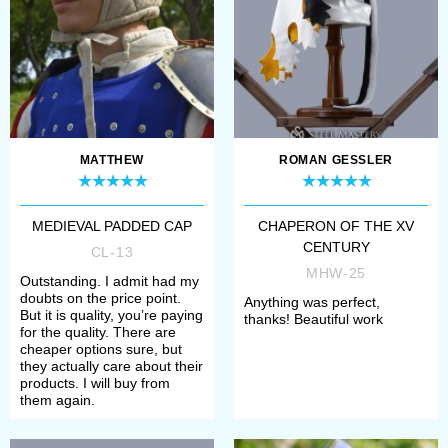
craftsmen have forged absolutely
magnificent authentic
sallet
,
highly wide-spread in Medieval
Western Europe in the XV century
– the period of gothic armour’s
MATTHEW
ROMAN GESSLER
origination. Check out
French
sallet with bevor
, fabulous
MEDIEVAL PADDED CAP
CHAPERON OF THE XV
CENTURY
Winged sallet
or Burgundian
CL-13
MHW-25
Outstanding. I admit had my
sallet -
Burgonet
.
doubts on the price point.
Anything was perfect,
But it is quality, you’re paying
Additionally, we produce such a
thanks! Beautiful work
for the quality. There are
cheaper options sure, but
highly beloved popular in the XV
they actually care about their
products. I will buy from
century Italy
barbute
– Middle
them again.
Ages head armor with no visor.