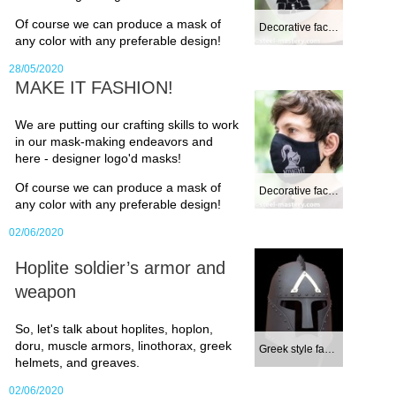
usual for early Middle Ages. This
Of course we can produce a mask of
Decorative face m...
any color with any preferable design!
type includes
Pioneer helmet
and
28/05/2020
Nasal helmet
, which were wide-
MAKE IT FASHION!
spread over the Western and
We are putting our crafting skills to work
Eastern Europe.
in our mask-making endeavors and
here - designer logo'd masks!
If your favourites are the
Of course we can produce a mask of
Decorative face m...
Crusades or the Golden Horde
any color with any preferable design!
periods, we have
Tatar helmet
for
02/06/2020
Orientalists as well as
Phrygian
Hoplite soldier’s armor and
weapon
helmet
for Westernists.
Definitely take a look at
So, let's talk about hoplites, hoplon,
doru, muscle armors, linothorax, greek
respectable fierce
great helm
–
Greek style fanta...
helmets, and greaves.
pride of the real knight head
02/06/2020