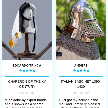
Another name for barbute is
Italian sallet or Italian bascinet. If
we have your attention - meet our
Italian barbute
.
Our immodestly huge collection
of the best medieval helmets and
mоdern armoury in Europe
includes:
EDOARDO TRINCA
ANDERS
Bascinets
. Starting from the
earliest samples with mail
CHAPERON OF THE XV
ITALIAN BASCINET 1390-
CENTURY
1430
aventail, such as
Bascinet
MHW-25
AH-13-02
mid-14th century
, brutal
A job done by expert hands
I just got my helmet in the
and it shows It's a shame
mail and i am very pleased
Bascinet Klappvisor
,
Bascinet
you can't give more than 5
with everything! Its custom