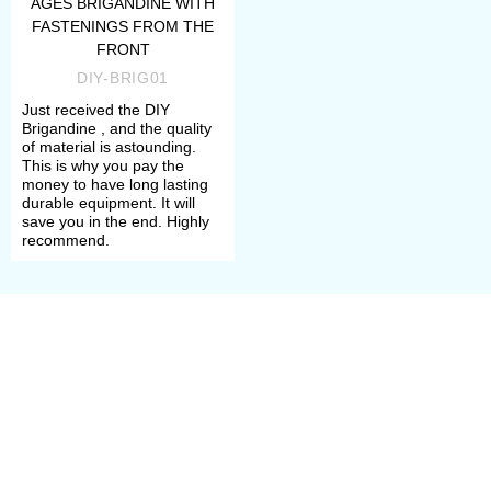
AGES BRIGANDINE WITH
und der Dicke, das Material und
FASTENINGS FROM THE
FRONT
Art der Nieten, die Farbe der
DIY-BRIG01
Lederriemen bis hin zu dem
Just received the DIY
Brigandine , and the quality
Material und Form der Schnallen.
of material is astounding.
This is why you pay the
alles was wir für dich vorher
money to have long lasting
durable equipment. It will
anpassen können machen wir.
save you in the end. Highly
recommend.
Wir schicken alles in einem
Brigantinen Schmiedeset, mit
bereits fertig geschmiedeten
Plättchen mit Löchern, Nieten,
Lederriemen, Stoffüberzug mit
Grundschnitt nach deiner Größe