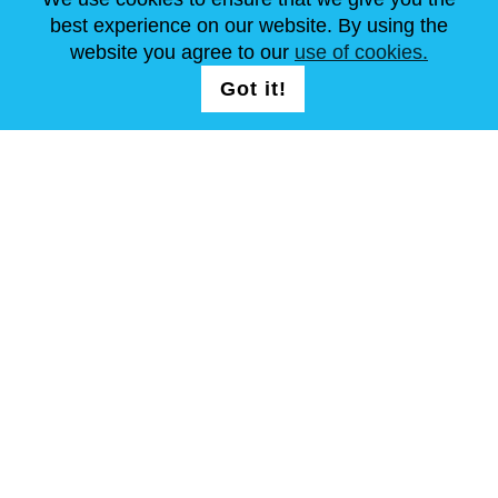
best experience on our website. By using the
website you agree to our
use of cookies.
FOLG UNS AUF
LOGIN /
Got it!
REGISTRATION
allgemeine Geschäftsbedingungen
Seitenverzeichnis
Copyright © Steel Mastery 2001-2026. Alle Rechte vorbehalten