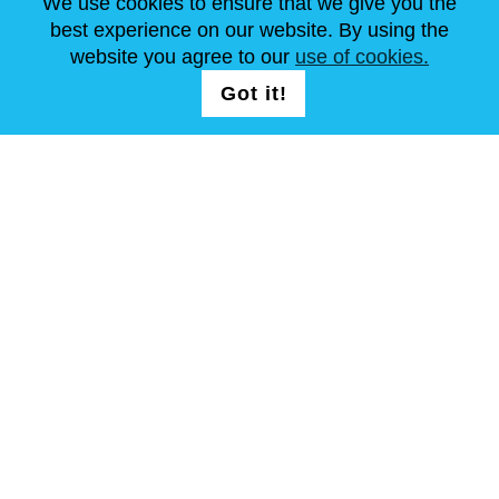
We use cookies to ensure that we give you the
best experience on our website. By using the
website you agree to our
use of cookies.
FOLG UNS AUF
LOGIN /
Got it!
REGISTRATION
allgemeine Geschäftsbedingungen
Seitenverzeichnis
Copyright © Steel Mastery 2001-2026. Alle Rechte vorbehalten