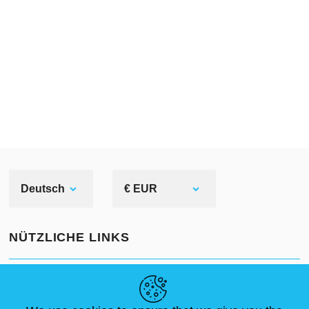
Rüstung als Herzstück ihrer
Dekoration präsentieren möchten.
Deutsch
€ EUR
NÜTZLICHE LINKS
NEUIGKEITEN
ABOUT US
STANDARDGRÖSSEN
ARTIKEL
FAQ
SCHREIB UNS