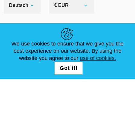
Deutsch
€ EUR
NÜTZLICHE LINKS
We use cookies to ensure that we give you the
NEUIGKEITEN
ABOUT US
STANDARDGRÖSSEN
best experience on our website. By using the
ARTIKEL
FAQ
SCHREIB UNS
website you agree to our
use of cookies.
Got it!
FOLG UNS AUF