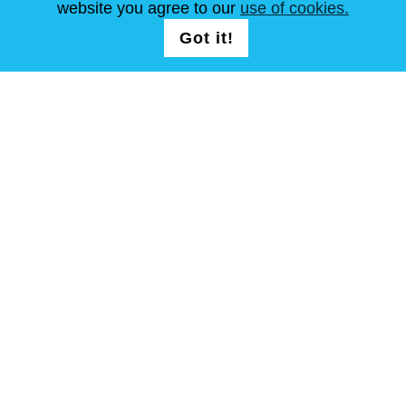
website you agree to our
use of cookies.
FOLG UNS AUF
LOGIN /
Got it!
Weiter
REGISTRATION
allgemeine Geschäftsbedingungen
Seitenverzeichnis
Copyright © Steel Mastery 2001-2026. Alle Rechte vorbehalten