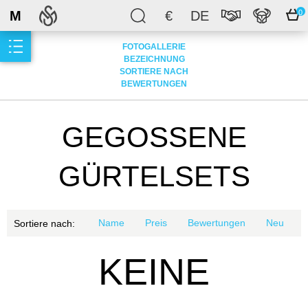
M
€
DE
0
FOTOGALLERIE
BEZEICHNUNG
SORTIERE NACH
BEWERTUNGEN
GEGOSSENE
GÜRTELSETS
Name
Preis
Bewertungen
Neu
Sortiere nach:
KEINE