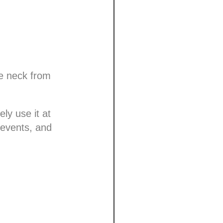
he neck from
ly use it at
 events, and