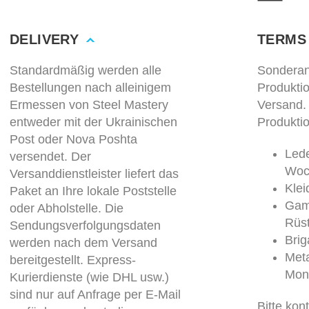
DELIVERY
TERMS
Standardmäßig werden alle
Sonderan
Bestellungen nach alleinigem
Produkti
Ermessen von Steel Mastery
Versand.
entweder mit der Ukrainischen
Produktio
Post oder Nova Poshta
Lede
versendet. Der
Woc
Versanddienstleister liefert das
Kle
Paket an Ihre lokale Poststelle
Gam
oder Abholstelle. Die
Rüs
Sendungsverfolgungsdaten
Brig
werden nach dem Versand
Meta
bereitgestellt. Express-
Mon
Kurierdienste (wie DHL usw.)
sind nur auf Anfrage per E-Mail
Bitte kon