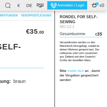
0
0
€
DE
Anmelden / Login
€
WERTUNGEN
VERÖFFENTLICHUNG
RONDEL FOR SELF-
SEWING
MG-12-1
€35
.00
35
Gesamtsumme
€
Versandkosten werden zu den
SELF-
Warenkorb hinzugefügt, sobald du
deinen Wohnort genannt hast. Der
Lieferpreis setzt sich zusammen
aus Zielland und dem Gewicht /
Größe der bestellten Ware.
Bitte
melde dich
an , damit
die Vorgaben gespeichert
werden
gung:
braun