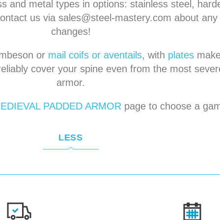
s and metal types in options: stainless steel, hard
Contact us via
sales@steel-mastery.com
about any 
changes!
gambeson or
mail coifs or aventails
, with
plates
make
l reliably cover your spine even from the most seve
armor.
EDIEVAL PADDED ARMOR
page to choose a ga
LESS