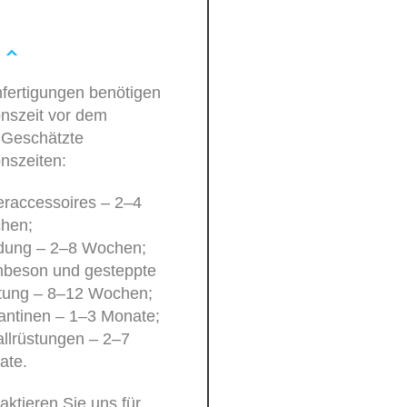
fertigungen benötigen
onszeit vor dem
 Geschätzte
nszeiten:
raccessoires – 2–4
hen;
idung – 2–8 Wochen;
beson und gesteppte
tung – 8–12 Wochen;
antinen – 1–3 Monate;
llrüstungen – 2–7
ate.
taktieren Sie uns für