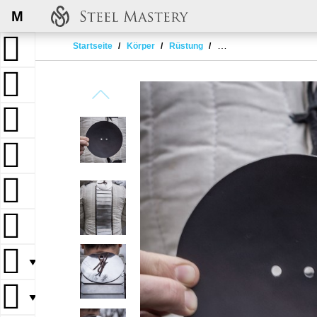
M
Startseite
Körper
Rüstung
Schuppenpanzer und Pla
▼
▼