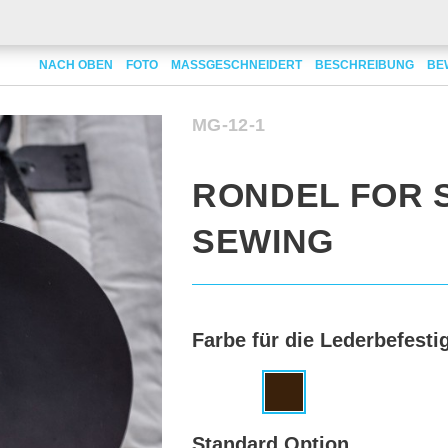
tten
NACH OBEN
Rondel for self-sewing
FOTO
MASSGESCHNEIDERT
BESCHREIBUNG
BE
MG-12-1
RONDEL FOR 
SEWING
Farbe für die Lederbefesti
Standard Option