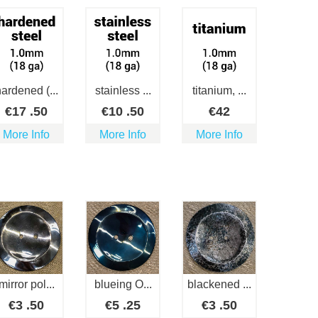
ardened (...
stainless ...
titanium, ...
€
17
.50
€
10
.50
€
42
More Info
More Info
More Info
mirror pol...
blueing O...
blackened ...
€
3
.50
€
5
.25
€
3
.50