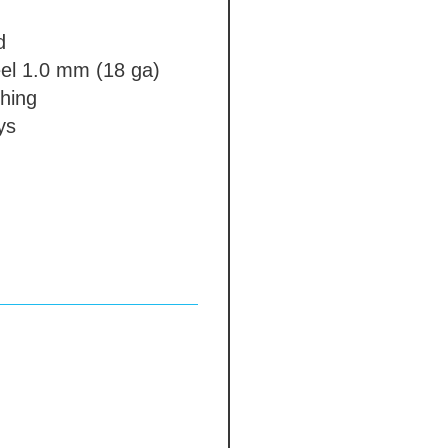
d
el 1.0 mm (18 ga)
shing
ys