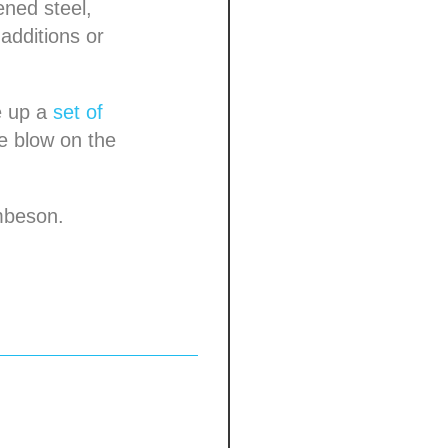
ened steel,
additions or
 up a
set of
re blow on the
mbeson.