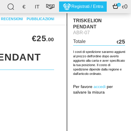
0
0
€
IT
Registrati / Entra
€
RECENSIONI
PUBBLICAZIONI
TRISKELION
PENDANT
ABR-07
€25
.00
25
Totale
€
I costi di spedizione saranno aggiunti
PENDANT
al prezzo dell'ordine dopo averlo
aggiunto alla carta e aver specificato
la tua posizione. Il costo di
spedizione dipende dalla regione e
dall'articolo ordinato.
Per favore
accedi
per
salvare la misura