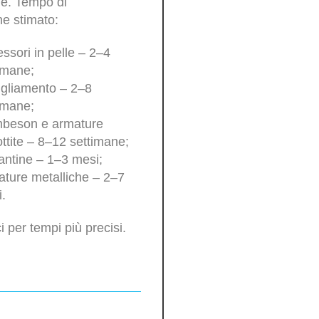
ne. Tempo di
e stimato:
ssori in pelle – 2–4
imane;
gliamento – 2–8
imane;
beson e armature
ttite – 8–12 settimane;
antine – 1–3 mesi;
ture metalliche – 2–7
.
i per tempi più precisi.