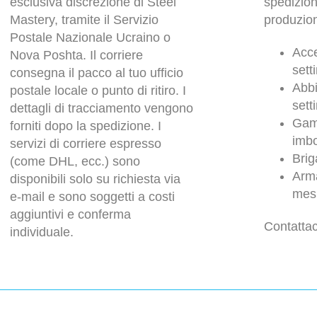
esclusiva discrezione di Steel
spedizio
Mastery, tramite il Servizio
produzion
Postale Nazionale Ucraino o
Acce
Nova Poshta. Il corriere
sett
consegna il pacco al tuo ufficio
Abbi
postale locale o punto di ritiro. I
sett
dettagli di tracciamento vengono
Gam
forniti dopo la spedizione. I
imbo
servizi di corriere espresso
Brig
(come DHL, ecc.) sono
Arma
disponibili solo su richiesta via
mesi
e-mail e sono soggetti a costi
aggiuntivi e conferma
Contattac
individuale.