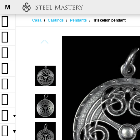
M
Casa
Castings
Pendants
Triskelion pendant
▼
▼