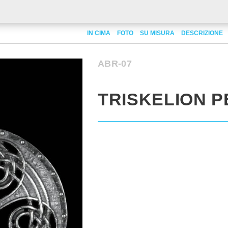
IN CIMA
FOTO
SU MISURA
DESCRIZIONE
ABR-07
TRISKELION 