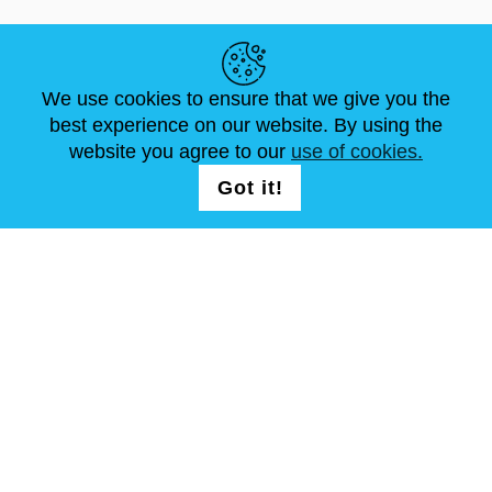
LINK UTILI
We use cookies to ensure that we give you the
NOTIZIE
ABOUT US
DIMENSIONI STANDARD
best experience on our website. By using the
ARTICOLI
FAQ
CONTATTACI
website you agree to our
use of cookies.
Got it!
SEGUICI