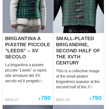
BRIGANTINA A
SMALL-PLATED
PIASTRE PICCOLE
BRIGANDINE,
"LEEDS" – XV
SECOND HALF OF
SECOLO
THE XVTH
CENTURY
La brigantina a piastre
piccole "Leeds" si ispira
This is a collective image
alle armature del XV
of the small-plated
secolo ed è progettata per
brigantines popular at the
il moderno combattimento
second half of the XVth
full-contact. La sua fitta
century through all the
790
790
disposizione di piccole
Europe. A lot of them you
€
€
BRIG-37
BRIG-28
piastre d'acciaio
can find at Leeds Royal
sovrapposte offre
Armouries Museum,