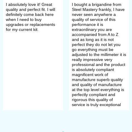
I absolutely love it! Great
I bought a brigandine from
quality and perfect fit. I will
Steel Mastery frankly, I have
Fasteners are either from the front or
definitely come back here
never seen anywhere a
when I need to buy
quality of service of this
on the sides or from backside.
upgrades or replacements
performance it is
for my current kit.
extraordinary you are
accompanied from A to Z
To order one of these brigandine,
and as long as it is not
perfect they do not let you
you need to do few simple steps:
go everything must be
adjusted to the millimeter it is
really impressive very
professional and the product
Open the wished item;
is absolutely compliant
magnificent work of
Choose required type and
manufacture superb quality
and quality of manufacture
thickness of metal plates;
at the top level everything is
perfectly compliant and
Choose cover outer layer and
rigorous this quality of
service is truly exceptional
lining (cotton, linen) for your
brigandine;
Define metal for buckles (steel or