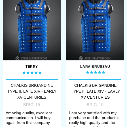
armor that was used by
Mongols
.
Brigandines offered by us consider
the lifetime of one or another
sample. Some of them, as
Visby
brigandine
, are made ​by the
reconstruction of famous
archaeological finds. The practical
TERRY
LARA BRUSSAU
use of this type of armor can be very
various. Our samples of brigandines
CHALKIS BRIGANDINE
CHALKIS BRIGANDINE
TYPE II, LATE XIV - EARLY
TYPE II, LATE XIV - EARLY
are suitable both for historical
XV CENTURIES
XV CENTURIES
reconstruction, and for participants
BRIG-19
BRIG-19
in SCA, and for filming a movie or
Amazing quality, excellent
I am very satisfied with my
communication. I will buy
purchase and the product is
advertisement. In each case, the
again from this company.
really high quality and the