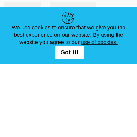
Italiano
€ EUR
We use cookies to ensure that we give you the
LINK UTILI
best experience on our website. By using the
website you agree to our
use of cookies.
LOGIN /
NOTIZIE
ABOUT US
DIMENSIONI STANDARD
Got it!
REGISTRATION
ARTICOLI
FAQ
CONTATTACI
SEGUICI