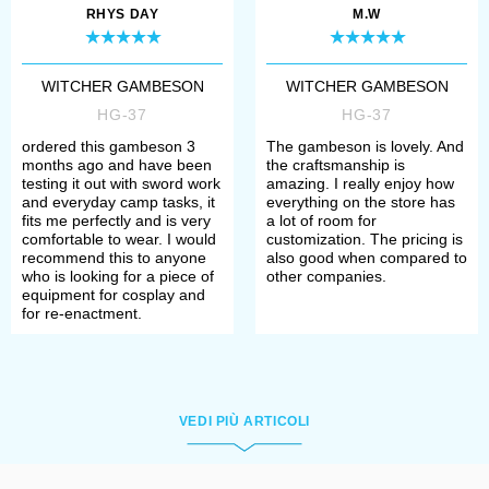
RHYS DAY
M.W
WITCHER GAMBESON
WITCHER GAMBESON
HG-37
HG-37
ordered this gambeson 3
The gambeson is lovely. And
months ago and have been
the craftsmanship is
testing it out with sword work
amazing. I really enjoy how
and everyday camp tasks, it
everything on the store has
fits me perfectly and is very
a lot of room for
comfortable to wear. I would
customization. The pricing is
recommend this to anyone
also good when compared to
who is looking for a piece of
other companies.
equipment for cosplay and
for re-enactment.
VEDI PIÙ ARTICOLI