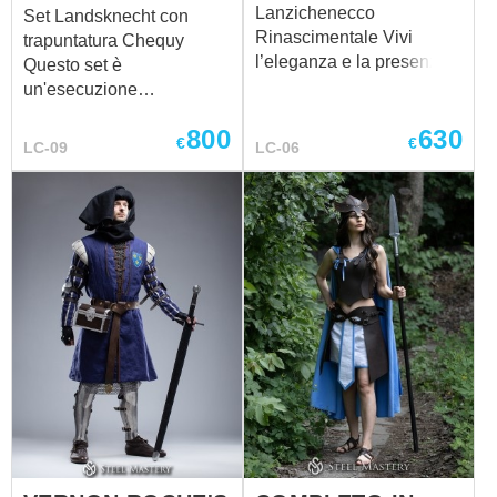
Lanzichenecco
Set Landsknecht con
Rinascimentale Vivi
trapuntatura Chequy
l’eleganza e la presenza
Questo set è
autorevole di un nobile
un'esecuzione
del XVI secolo con questo
professionale della
800
630
Costume da Nobile
silhouette dei
€
€
LC-09
LC-06
Lanzichenecco
Lanzichenecchi
Rinascimentale. Ispirato
(Landsknecht), focalizzata
all’abbigliamento
sulla durabilità funzionale
distintivo dei
e sulla precisione tecnica.
lanzichenecchi tedeschi,
Il set include:
questo completo unisce
Gambesone: Presenta
uno stile rinascimentale
un'intricata trapuntatura a
audace a un raffinato
rombi (Chequy) e
carattere aristocratico.
maniche voluminose
Caratterizzato da una
progettate per mantenere
silhouette strutturata e da
il profilo storico.
dettagli decorativi con
Pluderhosen: Ampi
tagli, il costume riflette lo
calzoni progettati con una
status, la sicurezza e
costruzione a più strati per