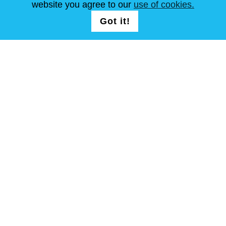
website you agree to our
use of cookies.
SEGUICI
LOGIN /
Got it!
Continua
REGISTRATION
T&C
Mappa del sito
Copyright © Steel Mastery 2001-2026. tutti i diritti riservati