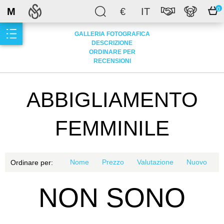
M
€
IT
0
GALLERIA FOTOGRAFICA
DESCRIZIONE
ORDINARE PER
RECENSIONI
ABBIGLIAMENTO
FEMMINILE
Nome
Prezzo
Valutazione
Nuovo
Ordinare per:
NON SONO