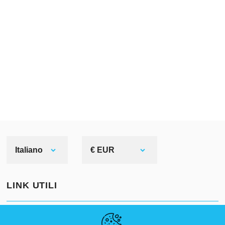
rievocatori storici, combattenti di
tornei e per chi desidera esporre la
propria armatura come elemento
centrale della casa.
Italiano
€ EUR
LINK UTILI
NOTIZIE
ABOUT US
DIMENSIONI STANDARD