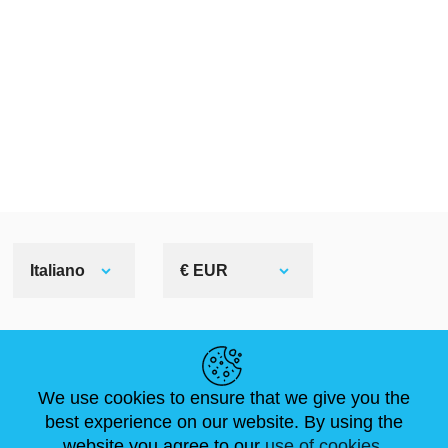
Italiano
€ EUR
LINK UTILI
We use cookies to ensure that we give you the
NOTIZIE
ABOUT US
DIMENSIONI STANDARD
best experience on our website. By using the
ARTICOLI
FAQ
CONTATTACI
website you agree to our
use of cookies.