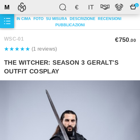
M
€
IT
0
IN CIMA
FOTO
SU MISURA
DESCRIZIONE
RECENSIONI
PUBBLICAZIONI
WSC-01
€750
.00
(1 reviews)
THE WITCHER: SEASON 3 GERALT'S
OUTFIT COSPLAY