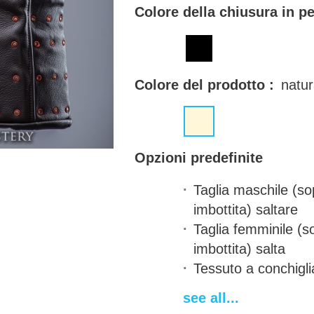
Colore della chiusura in pe
Colore del prodotto :
natur
Opzioni predefinite
Taglia maschile (so
imbottita)
saltare
Taglia femminile (s
imbottita)
salta
Tessuto a conchigli
Material of metal p
see all...
steel - 1.0 mm (18 