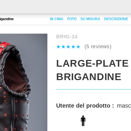
rigandine
IN CIMA
FOTO
SU MISURA
DESCRIZIONE
BRIG-14
(5 reviews)
LARGE-PLATE
BRIGANDINE
Utente del prodotto :
masc