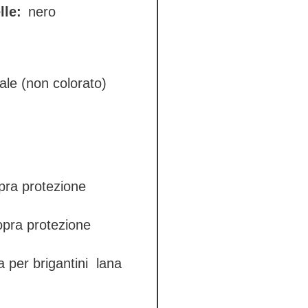
lle:
nero
ale (non colorato)
pra protezione
opra protezione
a per brigantini
lana
lates
cold-rolled
ga)