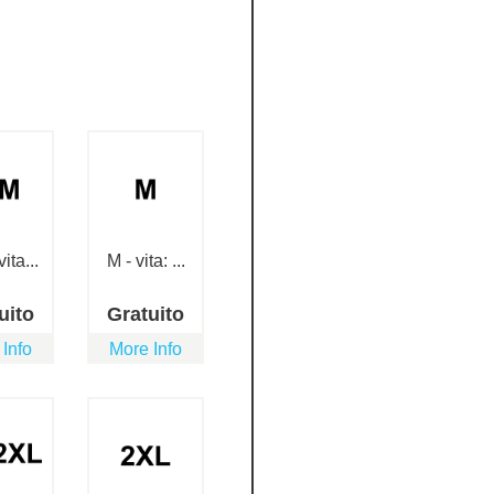
ita...
M - vita: ...
uito
Gratuito
 Info
More Info