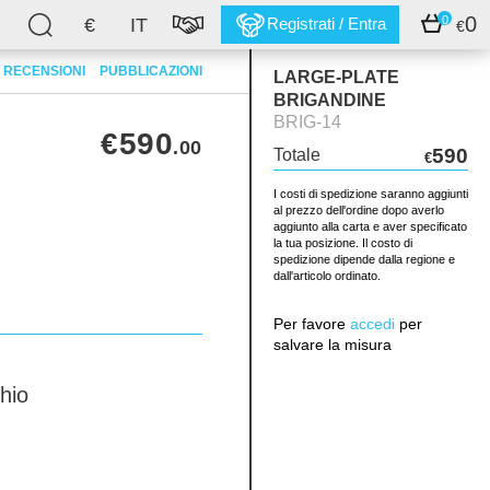
0
0
€
IT
Registrati / Entra
€
RECENSIONI
PUBBLICAZIONI
LARGE-PLATE
BRIGANDINE
BRIG-14
€590
.00
590
Totale
€
I costi di spedizione saranno aggiunti
al prezzo dell'ordine dopo averlo
aggiunto alla carta e aver specificato
la tua posizione. Il costo di
spedizione dipende dalla regione e
dall'articolo ordinato.
Per favore
accedi
per
salvare la misura
hio