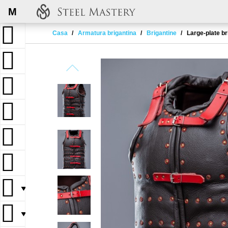
M
Casa
Armatura brigantina
Brigantine
Large-plate b
▼
▼