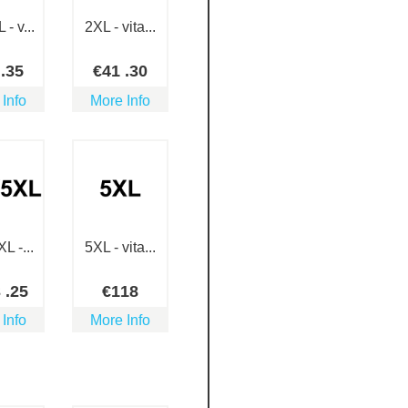
- v...
2XL - vita...
8
.35
€
41
.30
 Info
More Info
L -...
5XL - vita...
3
.25
€
118
 Info
More Info