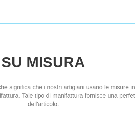
Design of the bott
Chiusure
leather st
plated buckles
Spaulders
absent
Tempi di consegna
SU MISURA
che significa che i nostri artigiani usano le misure in
fattura. Tale tipo di manifattura fornisce una perfe
dell’articolo.