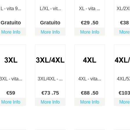
L - vita 9...
L/XL - vit...
XL - vita ...
XL/2XL 
Gratuito
Gratuito
€
29
.50
€
3
More Info
More Info
More Info
More
3XL - vita...
3XL/4XL - ...
4XL - vita...
4XL/5X
€
59
€
73
.75
€
88
.50
€
10
More Info
More Info
More Info
More