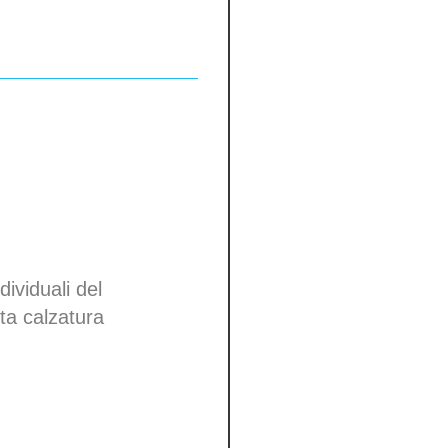
om edge
0-00
raps with nickel-
14-28 days
dividuali del
tta calzatura