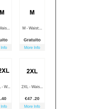
ais...
M - Waist:...
uito
Gratuito
 Info
More Info
- W...
2XL - Wais...
5
.40
€
47
.20
 Info
More Info