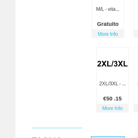
M/L - vita...
Gratuito
More Info
2XL/3XL - ...
€
50
.15
More Info