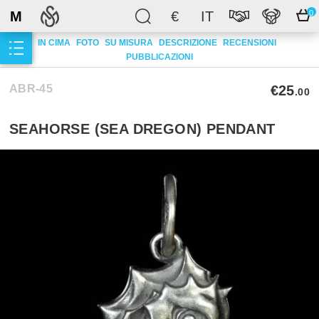
M
€
IT
0
IN CIMA
FOTO
SU MISURA
DESCRIZIONE
RECENSIONI
PUBBLICAZIONI
ABR-45
€25
.00
SEAHORSE (SEA DREGON) PENDANT