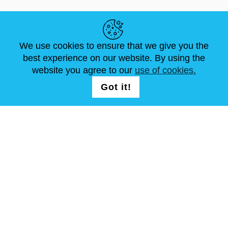
LINK UTILI
We use cookies to ensure that we give you the
NOTIZIE
ABOUT US
DIMENSIONI STANDARD
best experience on our website. By using the
ARTICOLI
FAQ
CONTATTACI
website you agree to our
use of cookies.
Got it!
SEGUICI