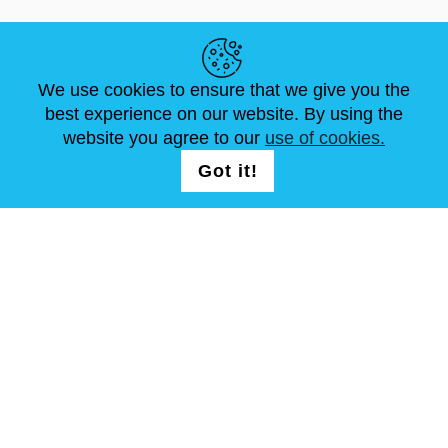
LINK UTILI
We use cookies to ensure that we give you the
NOTIZIE
ABOUT US
DIMENSIONI STANDARD
best experience on our website. By using the
ARTICOLI
FAQ
CONTATTACI
website you agree to our
use of cookies.
Got it!
SEGUICI