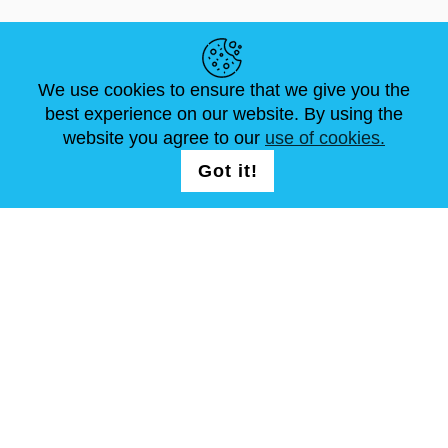
LINK UTILI
We use cookies to ensure that we give you the
NOTIZIE
ABOUT US
DIMENSIONI STANDARD
best experience on our website. By using the
ARTICOLI
FAQ
CONTATTACI
website you agree to our
use of cookies.
Got it!
SEGUICI