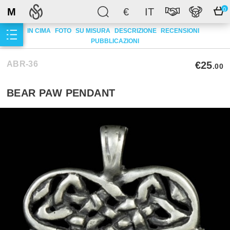
M
€
IT
0
IN CIMA
FOTO
SU MISURA
DESCRIZIONE
RECENSIONI
PUBBLICAZIONI
ABR-36
€25
.00
BEAR PAW PENDANT