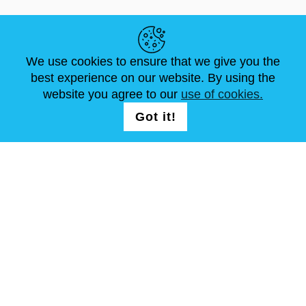
LINK UTILI
We use cookies to ensure that we give you the
NOTIZIE
ABOUT US
DIMENSIONI STANDARD
best experience on our website. By using the
ARTICOLI
FAQ
CONTATTACI
website you agree to our
use of cookies.
Got it!
SEGUICI