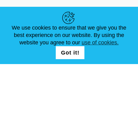
LINK UTILI
We use cookies to ensure that we give you the
NOTIZIE
ABOUT US
DIMENSIONI STANDARD
best experience on our website. By using the
ARTICOLI
FAQ
CONTATTACI
website you agree to our
use of cookies.
Got it!
SEGUICI