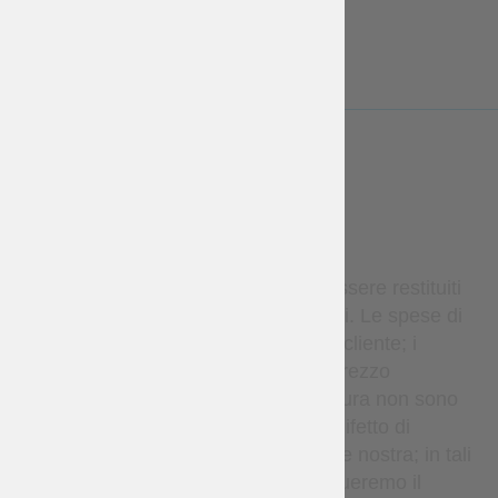
mastery.com
LESS
WARRANTY
Gli articoli in stock possono essere restituiti
entro 14 giorni se non utilizzati. Le spese di
restituzione sono a carico del cliente; i
rimborsi si applicano solo al prezzo
dell’articolo. Gli articoli su misura non sono
rimborsabili, salvo in caso di difetto di
fabbricazione o errore da parte nostra; in tali
casi rifaremo l’articolo o effettueremo il