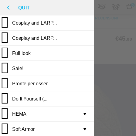
M
€
IT
0
QUIT
IN CIMA
FOTO
SU MISURA
DESCRIZIONE
RECENSIONI
Cosplay and LARP...
PUBBLICAZIONI
CL-15
€45
Cosplay and LARP...
.00
Full look
MEDIEVAL QUILTED CAP
Sale!
Pronte per esser...
Do It Yourself (...
HEMA
Leather armor i...
▼
Soft Armor
Brigandine armo...
Gambesons
▼