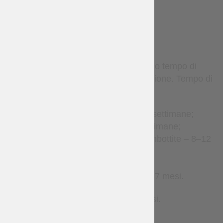
TERMS
Gli articoli su misura richiedono tempo di
produzione prima della spedizione. Tempo di
produzione stimato:
Accessori in pelle – 2–4 settimane;
Abbigliamento – 2–8 settimane;
Gambeson e armature imbottite – 8–12
settimane;
Brigantine – 1–3 mesi;
Armature metalliche – 2–7 mesi.
Contattaci per tempi più precisi.