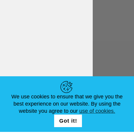
Italiano
€ EUR
LINK UTILI
We use cookies to ensure that we give you the
NOTIZIE
ABOUT US
DIMENSIONI STANDARD
best experience on our website. By using the
ARTICOLI
FAQ
CONTATTACI
website you agree to our
use of cookies.
Got it!
SEGUICI