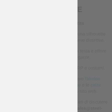
DESCRIZIONE
Cuffia medievale imbottita
Una cuffia medievale aderente con una silhouette
strutturata e linee di trapuntatura curve distintive.
Progettata per seguire la forma della testa e offrire
un aspetto funzionale ed elegante.
Adatta per rievocazione storica, LARP e costumi.
Ottieni il look completo! Puoi trovare
l'aketon
trapuntato,
l'aketon senza maniche
e le
calze
imbottite direttamente sul nostro sito web.
Hai una richiesta speciale? Saremo lieti di discutere
la personalizzazione all'indirizzo
sales@steel-