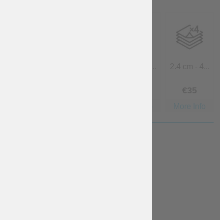
1.2 cm - 2...
0.6 cm - 1...
1.8 cm - 3...
2.4 cm - 4...
Gratuito
Gratuito
€
20
€
35
More Info
More Info
More Info
More Info
TEMPO DI PRODUZIONE
2-3 weeks
deadline