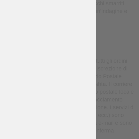
rimborso a nostre spese. I pacchi smarriti
sono coperti — effettueremo un’indagine e
rispediremo se necessario.
DELIVERY
Per impostazione predefinita, tutti gli ordini
vengono spediti, a esclusiva discrezione di
Steel Mastery, tramite il Servizio Postale
Nazionale Ucraino o Nova Poshta. Il corriere
consegna il pacco al tuo ufficio postale locale
o punto di ritiro. I dettagli di tracciamento
vengono forniti dopo la spedizione. I servizi di
corriere espresso (come DHL, ecc.) sono
disponibili solo su richiesta via e-mail e sono
soggetti a costi aggiuntivi e conferma
individuale.