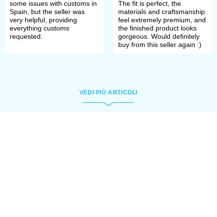
linen
some issues with customs in
The fit is perfect, the
Spain, but the seller was
materials and craftsmanship
very helpful, providing
feel extremely premium, and
everything customs
the finished product looks
We can produce different types of
requested.
gorgeous. Would definitely
buy from this seller again :)
them:
short
VEDI PIÙ ARTICOLI
long
sleeveless
short sleeved
closed-front