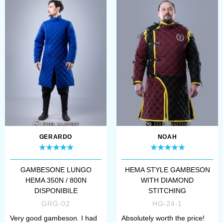
wool
velvet
leather
suede
GERARDO
NOAH
For the lining we use:
cotton
GAMBESONE LUNGO
HEMA STYLE GAMBESON
HEMA 350N / 800N
WITH DIAMOND
DISPONIBILE
STITCHING
silk
GRG-02
HG-24-1
Very good gambeson. I had
Absolutely worth the price!