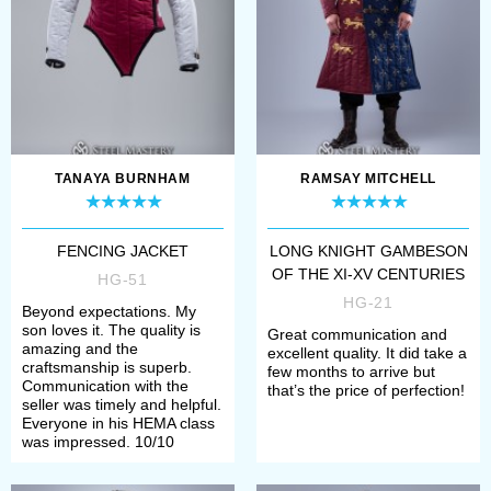
The proposed site models take into
account the various specifics of our
gambisons. At the wish of the
customer it can be machine or hand
TANAYA BURNHAM
RAMSAY MITCHELL
sewing.
FENCING JACKET
LONG KNIGHT GAMBESON
As a set for gambison warp we offer
OF THE XI-XV CENTURIES
HG-51
different materials:
HG-21
Beyond expectations. My
son loves it. The quality is
Great communication and
amazing and the
excellent quality. It did take a
linen
craftsmanship is superb.
few months to arrive but
Communication with the
that’s the price of perfection!
seller was timely and helpful.
silk
Everyone in his HEMA class
was impressed. 10/10
cotton