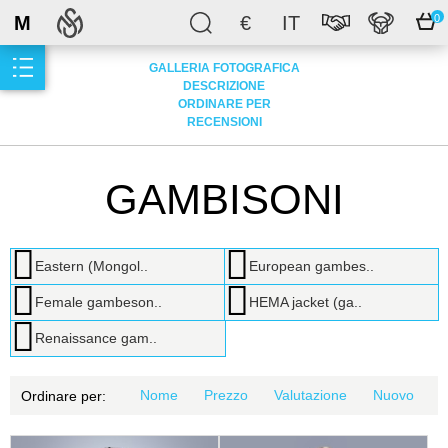
M
€
IT
0
GALLERIA FOTOGRAFICA
DESCRIZIONE
ORDINARE PER
RECENSIONI
GAMBISONI
Eastern (Mongol..
European gambes..
Female gambeson..
HEMA jacket (ga..
Renaissance gam..
Nome
Prezzo
Valutazione
Nuovo
Ordinare per: