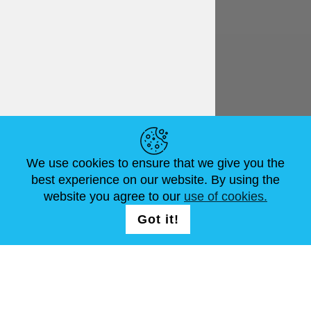
Italiano
€ EUR
LINK UTILI
We use cookies to ensure that we give you the
NOTIZIE
ABOUT US
DIMENSIONI STANDARD
best experience on our website. By using the
ARTICOLI
FAQ
CONTATTACI
website you agree to our
use of cookies.
Got it!
SEGUICI