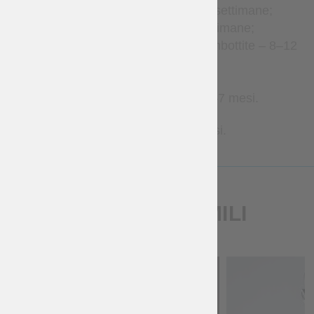
Accessori in pelle – 2–4 settimane;
Abbigliamento – 2–8 settimane;
Gambeson e armature imbottite – 8–12
settimane;
Brigantine – 1–3 mesi;
Armature metalliche – 2–7 mesi.
Contattaci per tempi più precisi.
PRODOTTI SIMILI