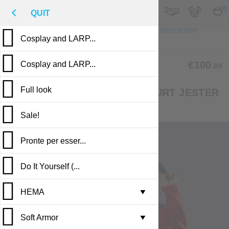
M
€
IT
0
QUIT
IN CIMA
FOTO
SU MISURA
DESCRIZIONE
RECENSIONI
Cosplay and LARP...
PUBBLICAZIONI
MHW-37
€100
Cosplay and LARP...
.00
Full look
CAP AND BELLS (HAT OF COURT JESTER
)
Sale!
Pronte per esser...
Do It Yourself (...
HEMA
Leather armor i...
▼
Soft Armor
Brigandine armo...
Gambesons
▼