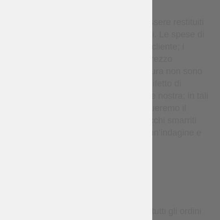
WARRANTY
Gli articoli in stock possono essere restituiti
entro 14 giorni se non utilizzati. Le spese di
restituzione sono a carico del cliente; i
rimborsi si applicano solo al prezzo
dell’articolo. Gli articoli su misura non sono
rimborsabili, salvo in caso di difetto di
fabbricazione o errore da parte nostra; in tali
casi rifaremo l’articolo o effettueremo il
rimborso a nostre spese. I pacchi smarriti
sono coperti — effettueremo un’indagine e
rispediremo se necessario.
DELIVERY
Per impostazione predefinita, tutti gli ordini