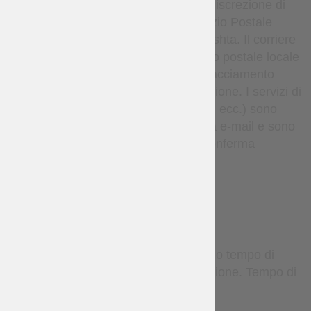
vengono spediti, a esclusiva discrezione di
Steel Mastery, tramite il Servizio Postale
Nazionale Ucraino o Nova Poshta. Il corriere
consegna il pacco al tuo ufficio postale locale
o punto di ritiro. I dettagli di tracciamento
vengono forniti dopo la spedizione. I servizi di
corriere espresso (come DHL, ecc.) sono
disponibili solo su richiesta via e-mail e sono
soggetti a costi aggiuntivi e conferma
individuale.
TERMS
Gli articoli su misura richiedono tempo di
produzione prima della spedizione. Tempo di
produzione stimato: