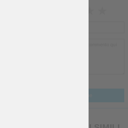
VALUTAZIONE
NOME
RECENSIONE
RIGUARDO
ARTICOLI
Aggiungi una recensione
PRODOTTI STORICI SIMILI