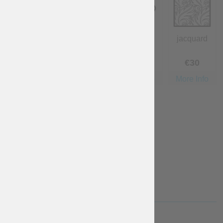
cotone
lino
lana
jacquard
Gratuito
€
20
€
20
€
30
More Info
More Info
More Info
More Info
velluto
€
50
More Info
TESSUTO DI RIVESTIMENTO