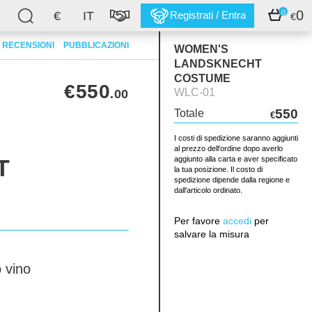
0
0
€
IT
Registrati / Entra
€
RECENSIONI
PUBBLICAZIONI
WOMEN'S
LANDSKNECHT
COSTUME
€550
WLC-01
.00
550
Totale
€
I costi di spedizione saranno aggiunti
al prezzo dell'ordine dopo averlo
T
aggiunto alla carta e aver specificato
la tua posizione. Il costo di
spedizione dipende dalla regione e
dall'articolo ordinato.
Per favore
accedi
per
salvare la misura
 vino