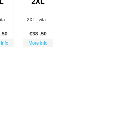
ta ...
2XL - vita...
7
.50
€
38
.50
 Info
More Info