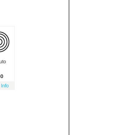
uto
80
 Info