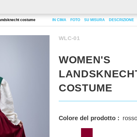
andsknecht costume
IN CIMA
FOTO
SU MISURA
DESCRIZIONE
WLC-01
WOMEN'S
LANDSKNECH
COSTUME
Colore del prodotto :
rosso