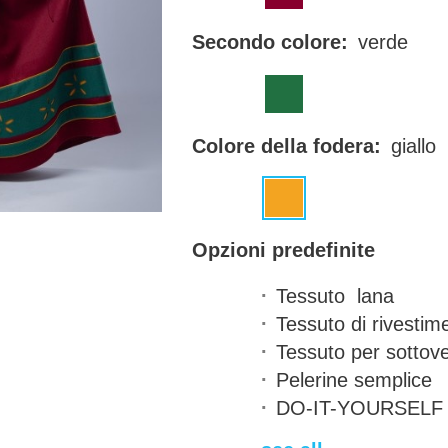
Secondo colore:
verde
Colore della fodera:
giallo
Opzioni predefinite
Tessuto
lana
Tessuto di rivestim
Tessuto per sottov
Pelerine
semplice
DO-IT-YOURSEL
Tempi di consegna