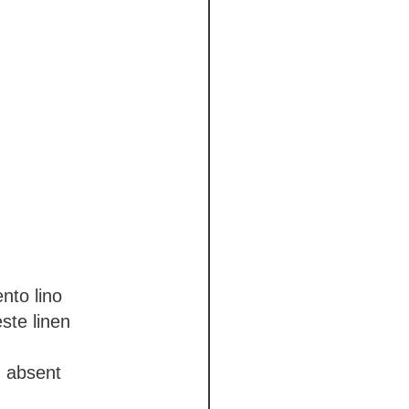
ento
lino
este
linen
F
absent
14-28 days