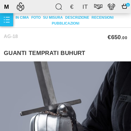
M
€
IT
0
IN CIMA
FOTO
SU MISURA
DESCRIZIONE
RECENSIONI
PUBBLICAZIONI
AG-18
€650
.00
GUANTI TEMPRATI BUHURT