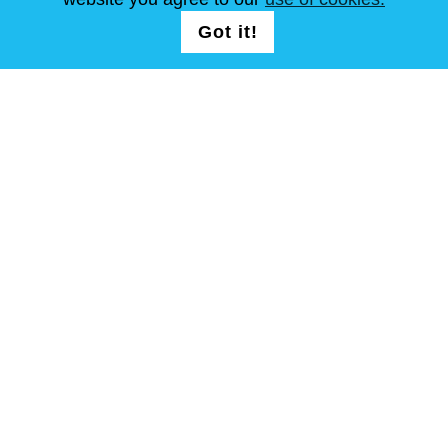
Got it!
SEGUICI
T&C
Mappa del sito
Copyright © Steel Mastery 2001-2026. tutti i diritti riservati