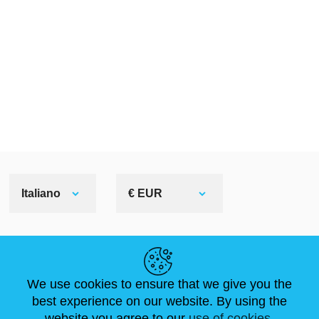
Italiano
€ EUR
LINK UTILI
We use cookies to ensure that we give you the
NOTIZIE
ABOUT US
DIMENSIONI STANDARD
best experience on our website. By using the
ARTICOLI
FAQ
CONTATTACI
website you agree to our
use of cookies.