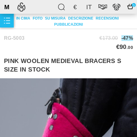
M
€
IT
0
IN CIMA
FOTO
SU MISURA
DESCRIZIONE
RECENSIONI
PUBBLICAZIONI
RG-5003
€173.00
-47%
€90
.00
PINK WOOLEN MEDIEVAL BRACERS S
SIZE IN STOCK