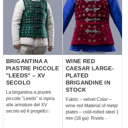
BRIGANTINA A
WINE RED
PIASTRE PICCOLE
CAESAR LARGE-
"LEEDS" – XV
PLATED
SECOLO
BRIGANDINE IN
STOCK
La brigantina a piastre
piccole "Leeds" si ispira
Fabric – velvet Color –
alle armature del XV
wine red Material of metal
secolo ed è progettata per
plates – cold-rolled steel 1
il moderno combattimento
mm (18 ga) Rivets – 7
full-contact. La sua fitta
mm brass rivets Color of