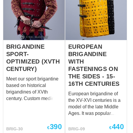
Waist circumference over
brigandine's main design
padded protection 113-
features are its leather
118 44 ³¹/₆₄ - 46 ²⁹/₆₄ Hips
fasteners with buckles in
circumference over
front and 6 peculiar
padded protection 126-
arranged large metal
130 49 ³⁹/₆₄ - 51 ³/₁₆
plates. Some
fragments of brigandines
BRIGANDINE
EUROPEAN
found still retain elements
SPORT-
BRIGANDINE
of their original velvet
OPTIMIZED (XVTH
WITH
cover...
CENTURY)
FASTENINGS ON
THE SIDES - 15-
Meet our sport brigantine
16TH CENTURIES
based on historical
brigandines of XVth
European brigandine of
century. Custom medieval
the XV-XVI centuries is a
plates’ armor is made-to-
model of the late Middle
measure item. That
Ages. It was popular
means that our artisans
among all military
use individual body
390
440
branches, while hadn’t
€
€
BRIG-30
BRIG-09
parameters and personal
been replaced by full-