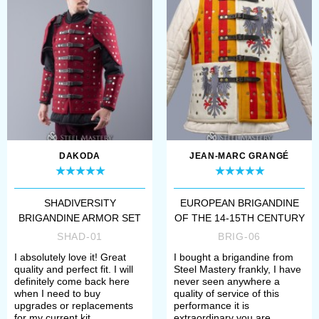
DAKODA
JEAN-MARC GRANGÉ
SHADIVERSITY
EUROPEAN BRIGANDINE
BRIGANDINE ARMOR SET
OF THE 14-15TH CENTURY
SHAD-01
BRIG-06
I absolutely love it! Great
I bought a brigandine from
quality and perfect fit. I will
Steel Mastery frankly, I have
definitely come back here
never seen anywhere a
when I need to buy
quality of service of this
upgrades or replacements
performance it is
for my current kit.
extraordinary you are