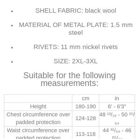
SHELL FABRIC: black wool
MATERIAL OF METAL PLATE: 1.5 mm
steel
RIVETS: 11 mm nickel rivets
SIZE: 2XL-3XL
Suitable for the following
measurements:
cm
in
Height
180-190
6' - 6'3"
Chest circumference over
48 ¹³/₁₆ - 50 ²⁵/
124-128
padded protection
₆₄
Waist circumference over
44 ³¹/₆₄ - 46
113-118
padded protection
²⁹/₆₄