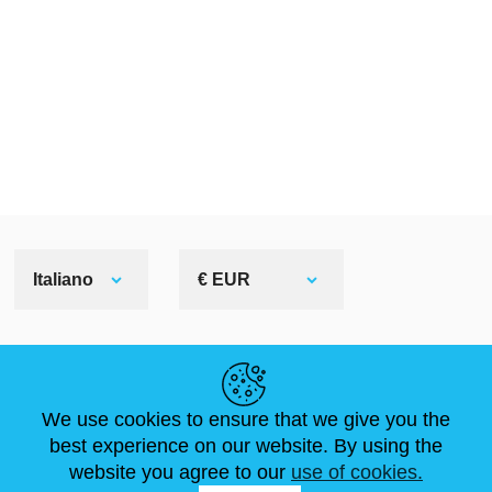
Italiano
€ EUR
LINK UTILI
We use cookies to ensure that we give you the
NOTIZIE
ABOUT US
DIMENSIONI STANDARD
best experience on our website. By using the
ARTICOLI
FAQ
CONTATTACI
website you agree to our
use of cookies.