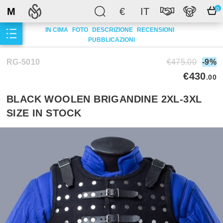
M
€
IT
0
IN CIMA
FOTO
DESCRIZIONE
RECENSIONI
PUBBLICAZIONI
RG-5010
€475.00
-9%
€430
.00
BLACK WOOLEN BRIGANDINE 2XL-3XL
SIZE IN STOCK