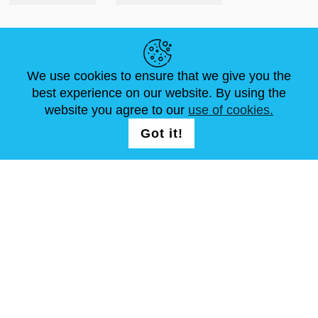
LINK UTILI
We use cookies to ensure that we give you the
NOTIZIE
ABOUT US
DIMENSIONI STANDARD
best experience on our website. By using the
ARTICOLI
FAQ
CONTATTACI
website you agree to our
use of cookies.
Got it!
SEGUICI