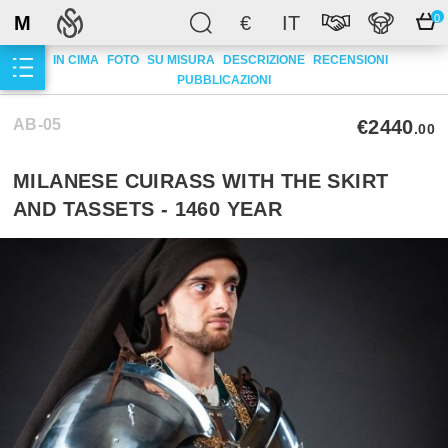
M
€
IT
0
IN CIMA
FOTO
SU MISURA
DESCRIZIONE
RECENSIONI
PUBBLICAZIONI
AB-05
€2440
.00
MILANESE CUIRASS WITH THE SKIRT
AND TASSETS - 1460 YEAR