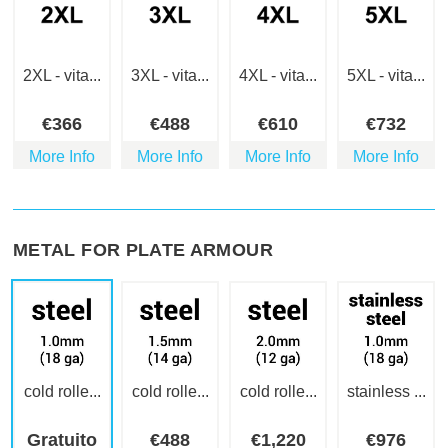
2XL - vita...
3XL - vita...
4XL - vita...
5XL - vita...
€
366
€
488
€
610
€
732
More Info
More Info
More Info
More Info
METAL FOR PLATE ARMOUR
cold rolle...
cold rolle...
cold rolle...
stainless ...
Gratuito
€
488
€
1,220
€
976