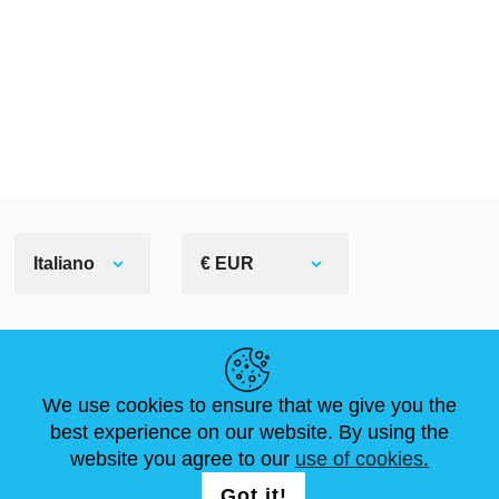
Italiano
€ EUR
LINK UTILI
We use cookies to ensure that we give you the
NOTIZIE
ABOUT US
DIMENSIONI STANDARD
best experience on our website. By using the
ARTICOLI
FAQ
CONTATTACI
website you agree to our
use of cookies.
Got it!