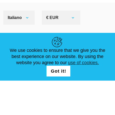
Italiano
€ EUR
LINK UTILI
We use cookies to ensure that we give you the
NOTIZIE
ABOUT US
DIMENSIONI STANDARD
best experience on our website. By using the
ARTICOLI
FAQ
CONTATTACI
website you agree to our
use of cookies.
Got it!
SEGUICI