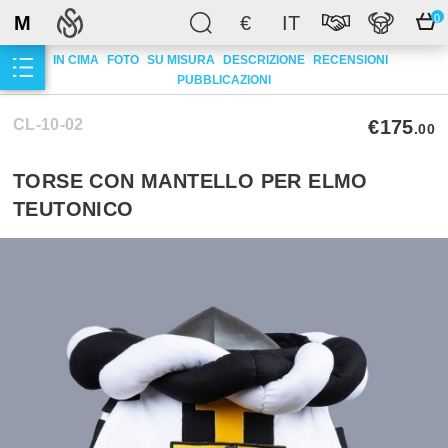
M
€
IT
0
IN CIMA
FOTO
SU MISURA
DESCRIZIONE
RECENSIONI
PUBBLICAZIONI
CL-10-02
€175
.00
TORSE CON MANTELLO PER ELMO
TEUTONICO