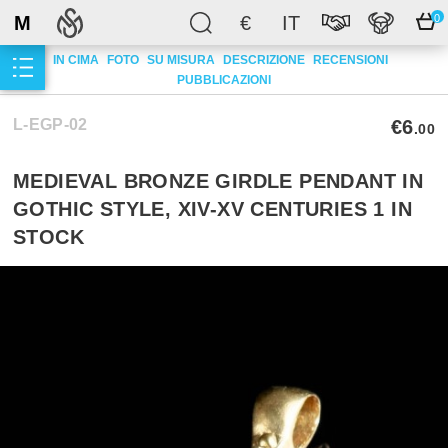
M
€
IT
0
IN CIMA
FOTO
SU MISURA
DESCRIZIONE
RECENSIONI
PUBBLICAZIONI
L-EGP-02
€6
.00
MEDIEVAL BRONZE GIRDLE PENDANT IN
GOTHIC STYLE, XIV-XV CENTURIES 1 IN
STOCK