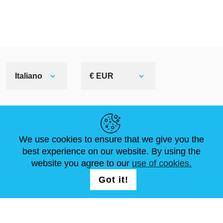
Italiano
€ EUR
LINK UTILI
We use cookies to ensure that we give you the
NOTIZIE
ABOUT US
DIMENSIONI STANDARD
best experience on our website. By using the
ARTICOLI
FAQ
CONTATTACI
website you agree to our
use of cookies.
Got it!
SEGUICI