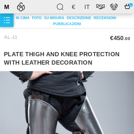
M
€
IT
0
IN CIMA
FOTO
SU MISURA
DESCRIZIONE
RECENSIONI
PUBBLICAZIONI
AL-11
€450
.00
PLATE THIGH AND KNEE PROTECTION
WITH LEATHER DECORATION