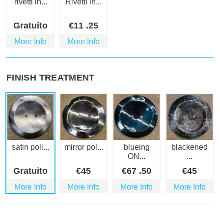
rivetti in...
Rivetti in...
Gratuito
€
11
.25
More Info
More Info
FINISH TREATMENT
satin poli...
mirror pol...
blueing
blackened
ON...
...
Gratuito
€
45
€
67
.50
€
45
More Info
More Info
More Info
More Info