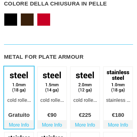
COLORE DELLA CHIUSURA IN PELLE
METAL FOR PLATE ARMOUR
cold rolle...
cold rolle...
cold rolle...
stainless ...
Gratuito
€
90
€
225
€
180
More Info
More Info
More Info
More Info