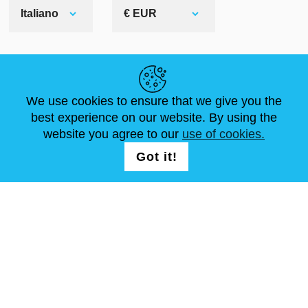
Italiano
€ EUR
LINK UTILI
We use cookies to ensure that we give you the
NOTIZIE
ABOUT US
DIMENSIONI STANDARD
best experience on our website. By using the
ARTICOLI
FAQ
CONTATTACI
website you agree to our
use of cookies.
Got it!
SEGUICI