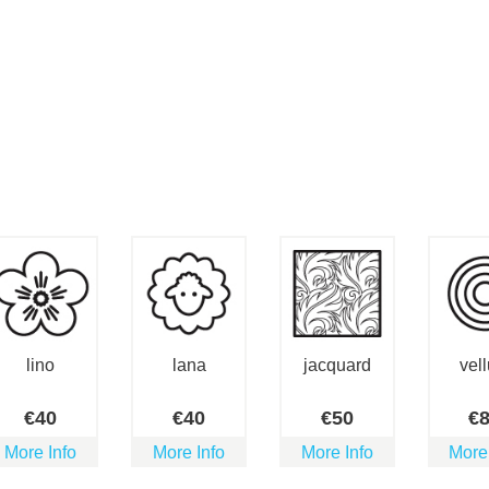
lino
lana
jacquard
vell
€
40
€
40
€
50
€
More Info
More Info
More Info
More