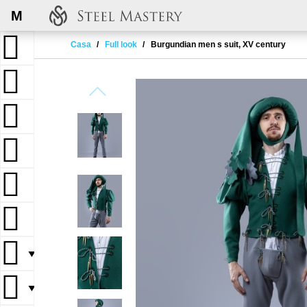
M
Casa
Full look
Burgundian men s suit, XV century
▼
▼