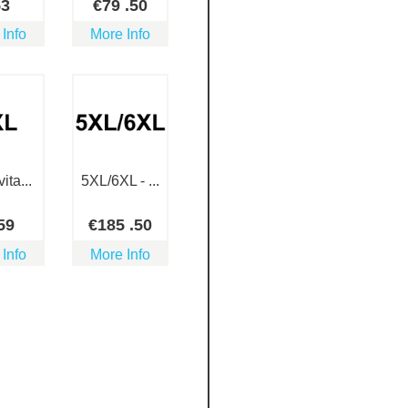
53
€
79
.50
 Info
More Info
ita...
5XL/6XL - ...
59
€
185
.50
 Info
More Info