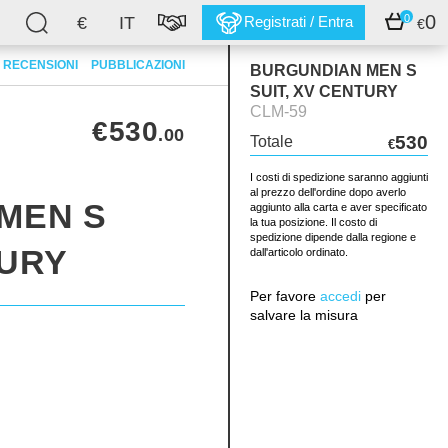
0
0
€
IT
Registrati / Entra
€
RECENSIONI
PUBBLICAZIONI
BURGUNDIAN MEN S
SUIT, XV CENTURY
CLM-59
€530
.00
530
Totale
€
I costi di spedizione saranno aggiunti
al prezzo dell'ordine dopo averlo
MEN S
aggiunto alla carta e aver specificato
la tua posizione. Il costo di
spedizione dipende dalla regione e
TURY
dall'articolo ordinato.
Per favore
accedi
per
salvare la misura