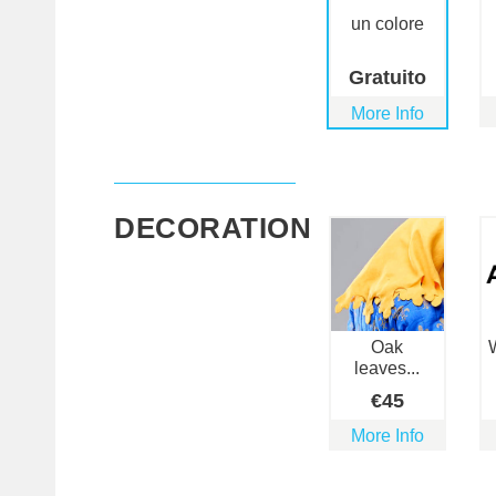
un colore
Gratuito
More Info
DECORATION
Oak
leaves...
€
45
More Info