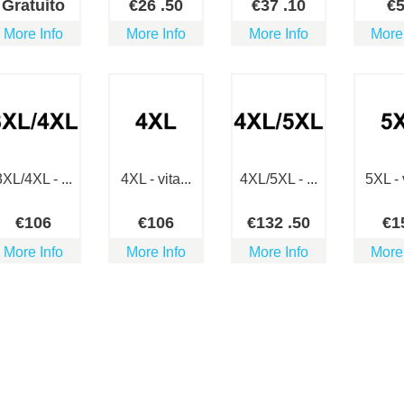
Gratuito
€
26
.50
€
37
.10
€
More Info
More Info
More Info
More
3XL/4XL - ...
4XL - vita...
4XL/5XL - ...
5XL - v
€
106
€
106
€
132
.50
€
1
More Info
More Info
More Info
More