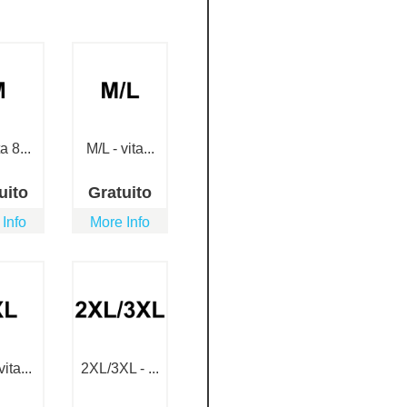
a 8...
M/L - vita...
uito
Gratuito
 Info
More Info
ita...
2XL/3XL - ...