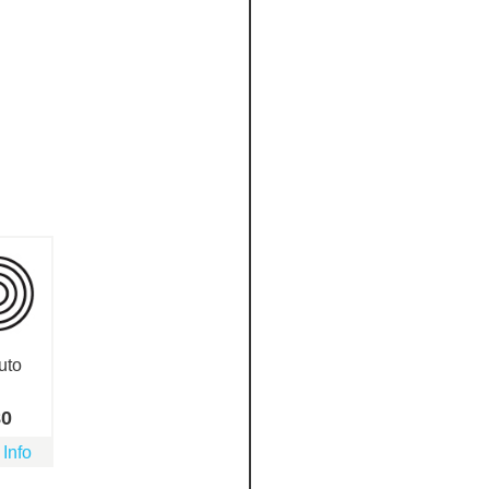
uto
80
 Info