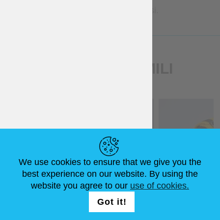
Contattaci per tempi più precisi.
PRODOTTI SIMILI
We use cookies to ensure that we give you the
best experience on our website. By using the
website you agree to our
use of cookies.
Got it!