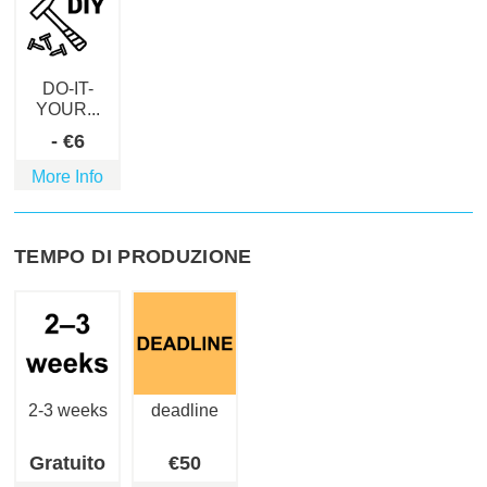
DO-IT-
YOUR...
-
€
6
More Info
TEMPO DI PRODUZIONE
2-3 weeks
deadline
Gratuito
€
50