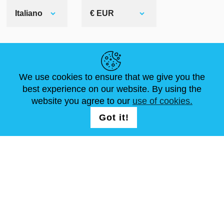
Italiano
€ EUR
LINK UTILI
We use cookies to ensure that we give you the
NOTIZIE
ABOUT US
DIMENSIONI STANDARD
best experience on our website. By using the
ARTICOLI
FAQ
CONTATTACI
website you agree to our
use of cookies.
Got it!
SEGUICI