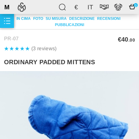
M
€
IT
0
IN CIMA
FOTO
SU MISURA
DESCRIZIONE
RECENSIONI
PUBBLICAZIONI
PR-07
€40
.00
(3 reviews)
ORDINARY PADDED MITTENS