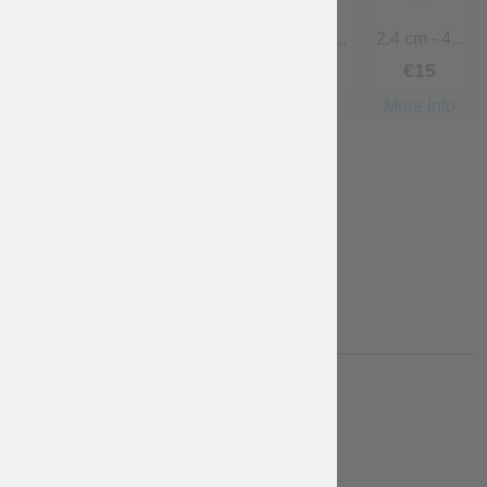
1.2 cm - 2...
0.6 cm - 1...
1.8 cm - 3...
2.4 cm - 4...
Gratuito
Gratuito
€
10
€
15
More Info
More Info
More Info
More Info
3.0 cm - 5...
€
15
More Info
TEMPO DI PRODUZIONE