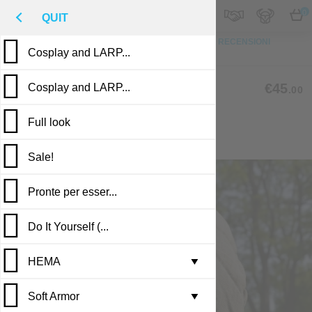
M
€
IT
0
QUIT
IN CIMA
FOTO
SU MISURA
DESCRIZIONE
RECENSIONI
Cosplay and LARP...
PUBBLICAZIONI
CL-13
€45
Cosplay and LARP...
.00
(5 reviews)
Full look
MEDIEVAL PADDED CAP
Sale!
Pronte per esser...
Do It Yourself (...
HEMA
Leather armor i...
▼
Soft Armor
Brigandine armo...
Gambesons
▼