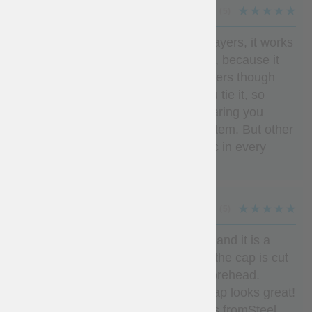
SAVERIO
(5)
I ordered this padded cap with two layers, it works
perfectly fine and it just fits my head, because it
adapts very well with it. With two layers though
your hearing reduces a bit when you tie it, so
maybe if you want a cristal clear hearing you
might reconsider choosing another item. But other
than this, the product is just fantastic in every
aspect. Absolutely recommend.
GRAHAM
(5)
I ordered a single-layer padded cap and it is a
perfect fit. I particularly like the way the cap is cut
so that it lies on, and protects, the forehead.
Workmanship is excellent and the cap looks great!
i would definitely order padded items fromSteel