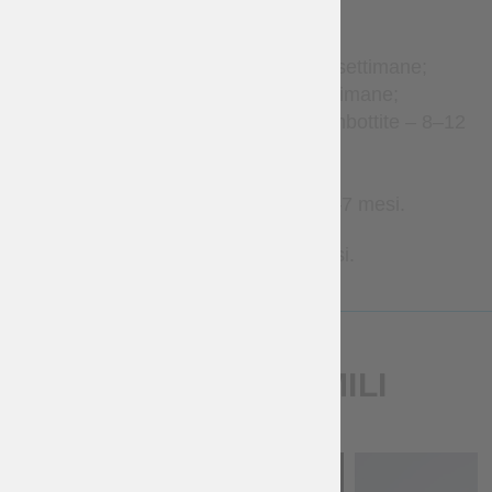
produzione stimato:
Accessori in pelle – 2–4 settimane;
Abbigliamento – 2–8 settimane;
Gambeson e armature imbottite – 8–12
settimane;
Brigantine – 1–3 mesi;
Armature metalliche – 2–7 mesi.
Contattaci per tempi più precisi.
PRODOTTI SIMILI