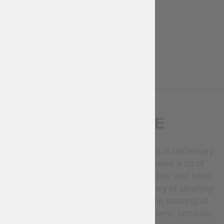
2-3 weeks
deadline
Gratuito
€
50
More Info
More Info
DESCRIZIONE
Balaclava (helmet lining, padded cap) is necessary
and inexpensive accessory that solves a lot of
problems, starting from keeping the hair and head
clean and up to reducing the frequency of cleaning
the inside part of the helmet. And the wearing of
helmet becomes much more convenient, because