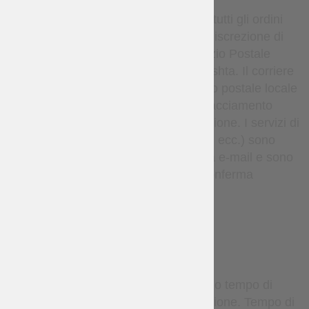
Per impostazione predefinita, tutti gli ordini
vengono spediti, a esclusiva discrezione di
Steel Mastery, tramite il Servizio Postale
Nazionale Ucraino o Nova Poshta. Il corriere
consegna il pacco al tuo ufficio postale locale
o punto di ritiro. I dettagli di tracciamento
vengono forniti dopo la spedizione. I servizi di
corriere espresso (come DHL, ecc.) sono
disponibili solo su richiesta via e-mail e sono
soggetti a costi aggiuntivi e conferma
individuale.
TERMS
Gli articoli su misura richiedono tempo di
produzione prima della spedizione. Tempo di