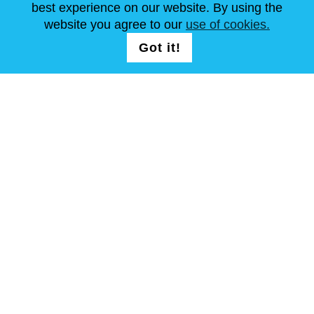
best experience on our website. By using the
ARTICOLI
FAQ
CONTATTACI
website you agree to our
use of cookies.
Got it!
SEGUICI
T&C
Mappa del sito