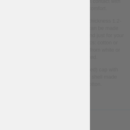
the liner keeps the head from direct contact with
metal, giving you warm and comfort.
This model of the padded cap has thickness 1.2-
1.5 cm (3 layers of padding) and can be made
according to your individual needs and just for your
measurements, from natural fabrics: cotton or
linen, of different colours that vary from white or
natural to black or bright red.
Main photo shows linnen (ubcolored) cap with
3 layers of padding and has inner shell made
of 100% natural uncolored cotton.
LESS