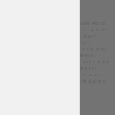
WARRANTY
Gli articoli in stock possono essere restituiti
entro 14 giorni se non utilizzati. Le spese di
restituzione sono a carico del cliente; i
rimborsi si applicano solo al prezzo
dell’articolo. Gli articoli su misura non sono
rimborsabili, salvo in caso di difetto di
fabbricazione o errore da parte nostra; in tali
casi rifaremo l’articolo o effettueremo il
rimborso a nostre spese. I pacchi smarriti
sono coperti — effettueremo un’indagine e
rispediremo se necessario.
DELIVERY