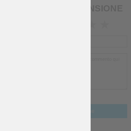
SCRIVI UNA RECENSIONE
VALUTAZIONE
NOME
RECENSIONE
RIGUARDO
ARTICOLI
Aggiungi una recensione