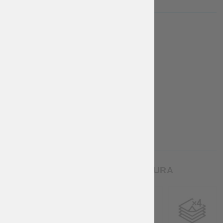
TESSUTO DI RIVESTIMENTO
cotone
lino
Gratuito
€
5
More Info
More Info
NUMERO DI STRATI DI IMBOTTITURA