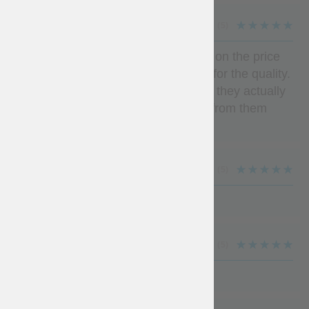
MATTHEW
(5)
Outstanding. I admit had my doubts on the price
point. But it is quality, you’re paying for the quality.
There are cheaper options sure, but they actually
care about their products. I will buy from them
again.
IRIS
(5)
Very good quality, I'm satisfied.
DAVID
(5)
A m a z i n g !