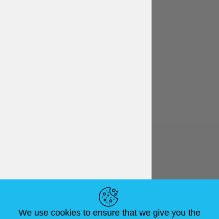
Italiano
€ EUR
LINK UTILI
We use cookies to ensure that we give you the
NOTIZIE
ABOUT US
DIMENSIONI STANDARD