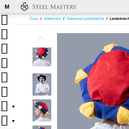
M
Casa
Universes
Universo Landsknecht
Landsknecht
▼
▼