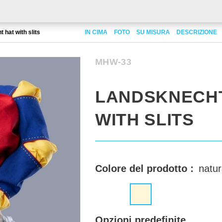
 hat with slits
IN CIMA
FOTO
SU MISURA
DESCRIZIONE
MHW-33
LANDSKNECH
WITH SLITS
Colore del prodotto :
natur
Opzioni predefinite