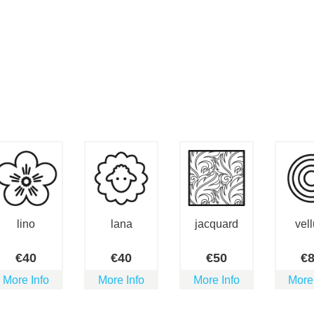
lino
lana
jacquard
vell
€
40
€
40
€
50
€
More Info
More Info
More Info
More