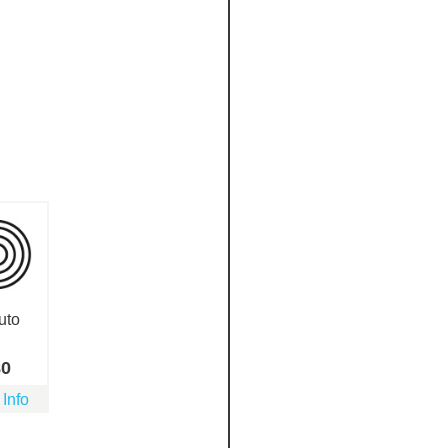
uto
80
 Info