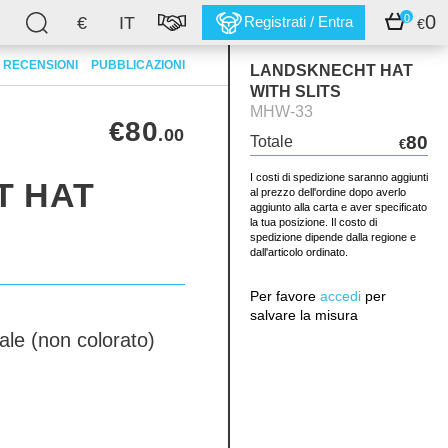
0
0
€
IT
Registrati / Entra
€
RECENSIONI
PUBBLICAZIONI
LANDSKNECHT HAT
WITH SLITS
MHW-33
€80
.00
80
Totale
€
I costi di spedizione saranno aggiunti
T HAT
al prezzo dell'ordine dopo averlo
aggiunto alla carta e aver specificato
la tua posizione. Il costo di
spedizione dipende dalla regione e
dall'articolo ordinato.
Per favore
accedi
per
salvare la misura
ale (non colorato)