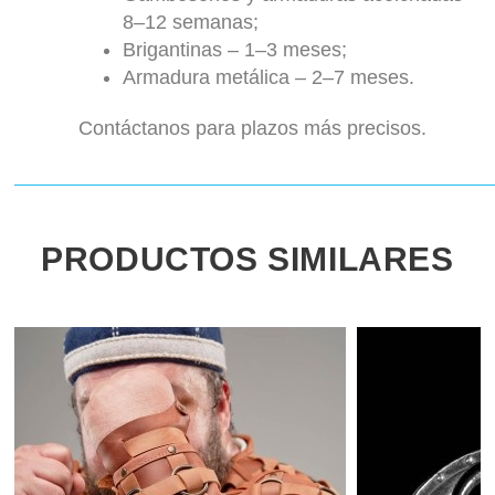
8–12 semanas;
Brigantinas – 1–3 meses;
Armadura metálica – 2–7 meses.
Contáctanos para plazos más precisos.
PRODUCTOS SIMILARES