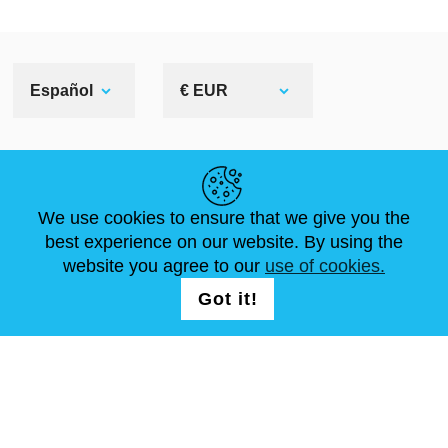
Español
€ EUR
ENLACES ÚTILES
We use cookies to ensure that we give you the
NOVEDADES
ABOUT US
TAMAÑOS ESTÁNDAR
best experience on our website. By using the
ARTÍCULOS
FAQ
CONTÁCTANOS
website you agree to our
use of cookies.
Got it!
SÍGUENOS