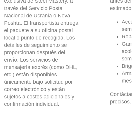
exclusiva de Steel Mastery, a
antes del
través del Servicio Postal
estimado
Nacional de Ucrania o Nova
Acce
Poshta. El transportista entrega
sem
el paquete a su oficina postal
Rop
local o punto de recogida. Los
Gam
detalles de seguimiento se
aco
proporcionan después del
sem
envío. Los servicios de
Brig
mensajería exprés (como DHL,
Arma
etc.) están disponibles
mes
únicamente bajo solicitud por
correo electrónico y están
Contácta
sujetos a costes adicionales y
precisos.
confirmación individual.