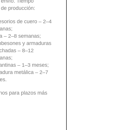
 envío. Tiempo
 de producción:
sorios de cuero – 2–4
anas;
a – 2–8 semanas;
besones y armaduras
lchadas – 8–12
anas;
antinas – 1–3 meses;
dura metálica – 2–7
es.
nos para plazos más