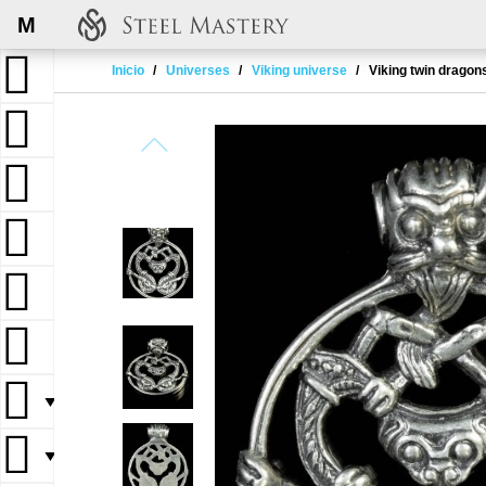
M
Inicio
Universes
Viking universe
Viking twin dragon
▼
▼