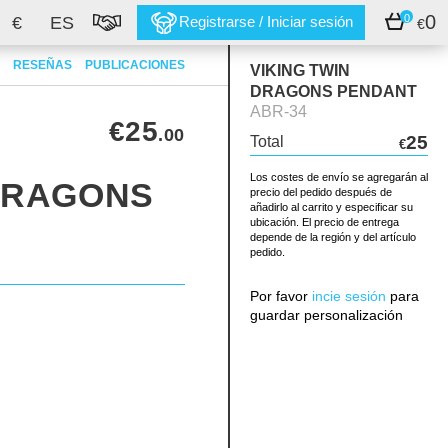
0
0
€
ES
Registrarse / Iniciar sesión
€
RESEÑAS
PUBLICACIONES
VIKING TWIN
DRAGONS PENDANT
ABR-34
€25
.00
25
Total
€
Los costes de envío se agregarán al
 DRAGONS
precio del pedido después de
añadirlo al carrito y especificar su
ubicación. El precio de entrega
depende de la región y del artículo
pedido.
Por favor
incie sesión
para
guardar personalización